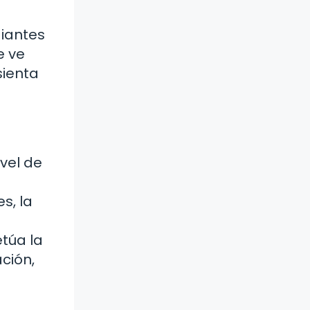
diantes
e ve
sienta
ivel de
s, la
túa la
ción,