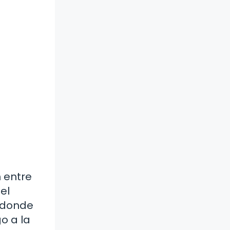
 entre
el
n donde
o a la