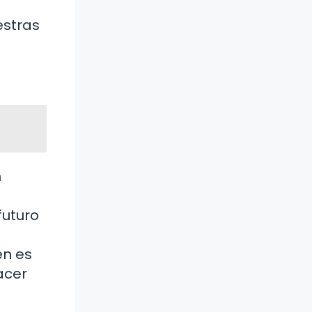
estras
n
futuro
én es
acer