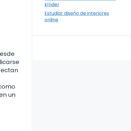
kínder
Estudiar diseño de interiores
online
Desde
licarse
fectan
 como
 en un