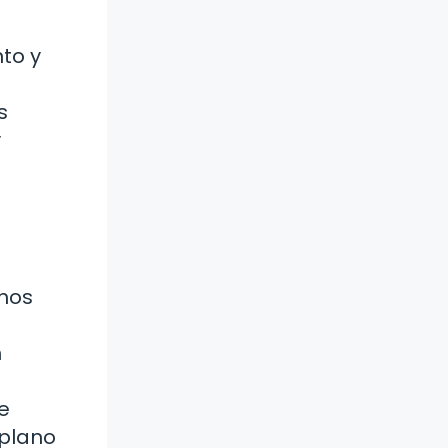
to y
s
y
chos
n
e
 plano