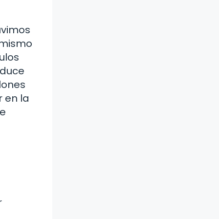
tuvimos
l mismo
ulos
aduce
alones
 en la
de
r