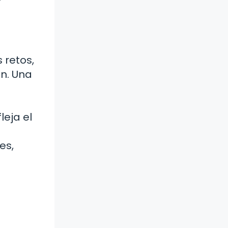
 retos,
n. Una
leja el
es,