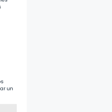
s
os
ear un