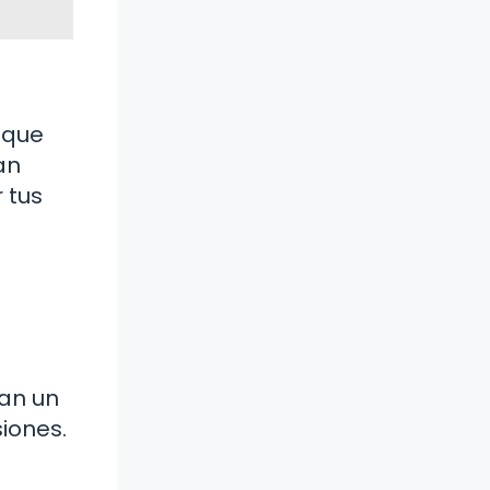
a que
an
 tus
gan un
iones.