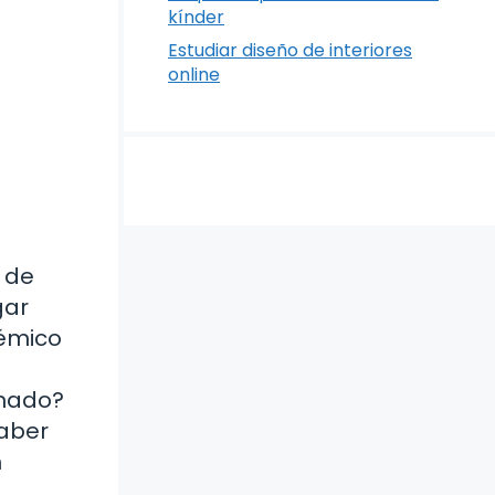
kínder
Estudiar diseño de interiores
online
o de
gar
démico
rnado?
saber
n