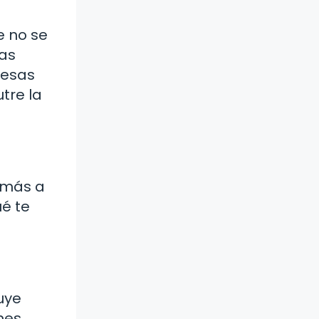
 no se
las
 esas
tre la
 más a
ué te
uye
nes