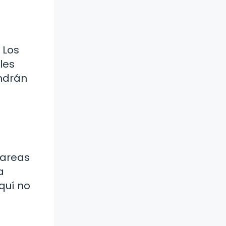
 Los
les
endrán
tareas
a
quí no