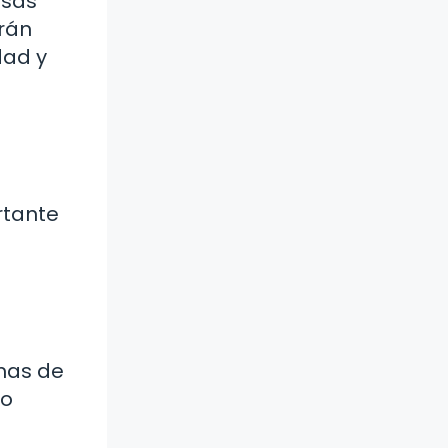
rsas
arán
dad y
rtante
emas de
lo