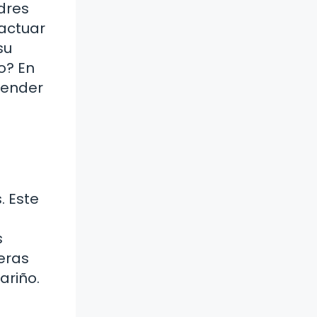
dres
ractuar
su
o? En
render
. Este
s
eras
ariño.