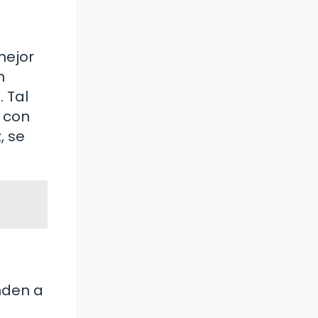
mejor
n
. Tal
a con
, se
nden a