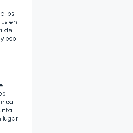
e los
 Es en
a de
 y eso
e
es
émica
unta
 lugar