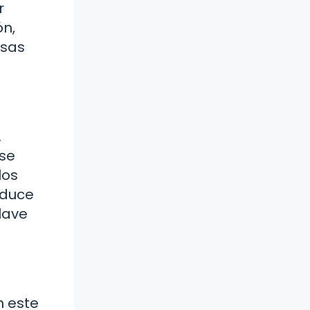
r
ón,
esas
.
 se
los
aduce
lave
n este