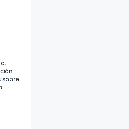
o,
ción.
s sobre
a