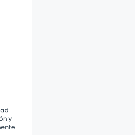
dad
ón y
mente