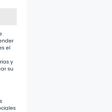
e
cender
es el
ias y
car su
s
ciales