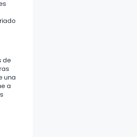
es
riado
s de
ras
de una
ne a
os