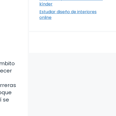
kínder
Estudiar diseño de interiores
online
ámbito
recer
rreras
foque
í se