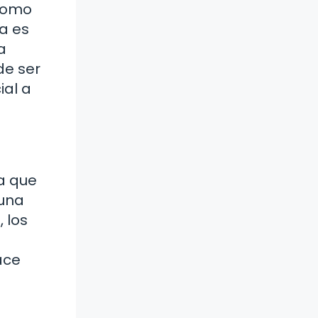
 como
a es
a
de ser
ial a
ca que
 una
 los
ace