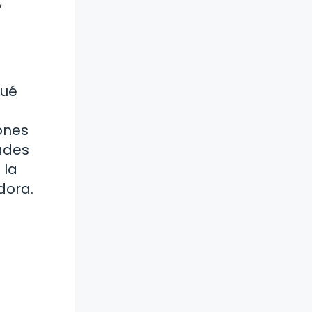
,
Qué
ones
ades
 la
dora.