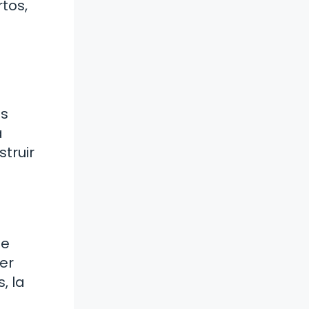
tos,
as
a
truir
ue
er
, la