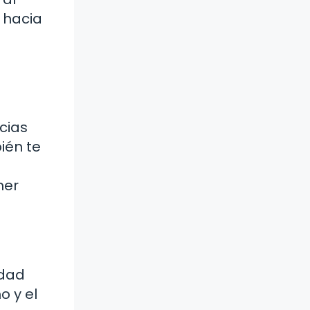
 hacia
cias
ién te
mer
idad
o y el