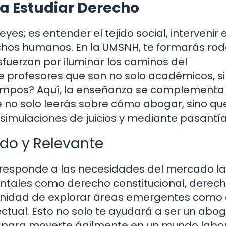
ra Estudiar Derecho
es; es entender el tejido social, intervenir 
rechos humanos. En la UMSNH, te formarás ro
fuerzan por iluminar los caminos del
 profesores que son no solo académicos, s
ampos? Aquí, la enseñanza se complementa 
ue no solo leerás sobre cómo abogar, sino qu
simulaciones de juicios y mediante pasantía
ado y Relevante
 responde a las necesidades del mercado la
tales como derecho constitucional, derecho
tunidad de explorar áreas emergentes como 
ctual. Esto no solo te ayudará a ser un abo
rá para moverte ágilmente en un mundo labo