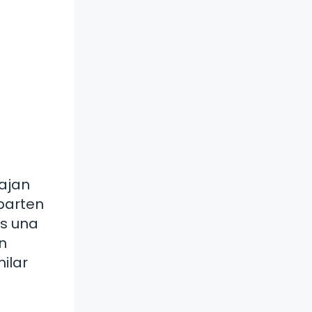
bajan
parten
es una
n
ilar