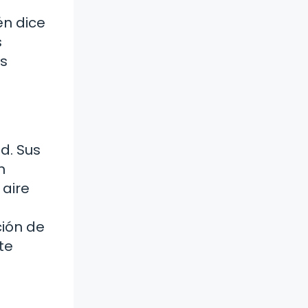
én dice
s
as
d. Sus
n
aire
ción de
te