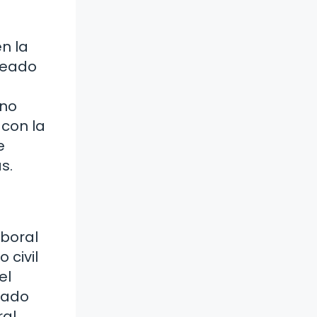
en la
deado
ino
con la
e
s.
boral
 civil
el
gado
ral