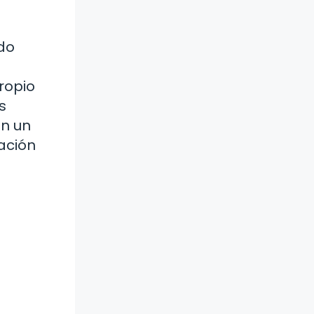
do
ropio
s
en un
mación