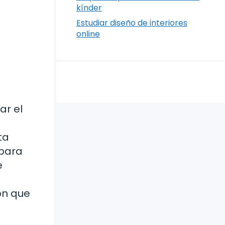
kínder
Estudiar diseño de interiores
online
ar el
ta
 para
e
ión que