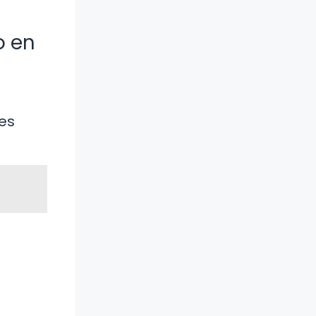
o en
les