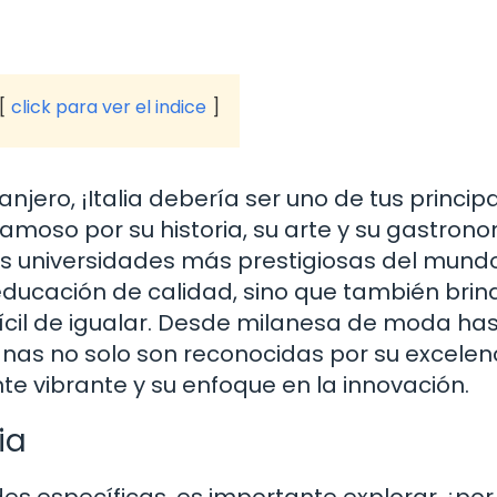
click para ver el indice
njero, ¡Italia debería ser uno de tus princip
amoso por su historia, su arte y su gastrono
s universidades más prestigiosas del mundo
 educación de calidad, sino que también bri
fícil de igualar. Desde milanesa de moda has
lianas no solo son reconocidas por su excelen
e vibrante y su enfoque en la innovación.
ia
es específicas, es importante explorar ¿por