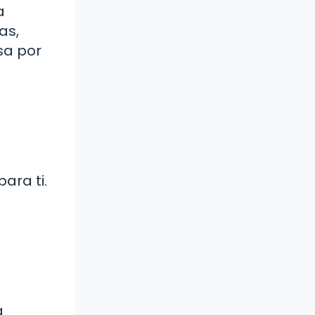
a
as,
sa por
ara ti.
a