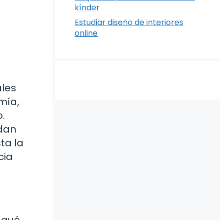
kínder
Estudiar diseño de interiores
online
ales
mía,
.
ndan
ta la
cia
 qué