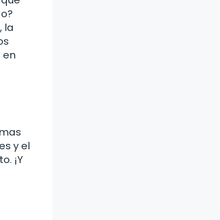
do?
 la
os
 en
ramas
s y el
o. ¡Y