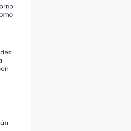
torno
 como
ndes
a
son
y
lán