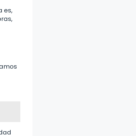
a es,
bras,
veamos
idad