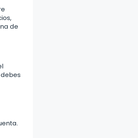
re
ios,
ena de
el
no debes
uenta.