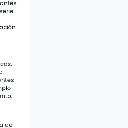
iantes
serie
ación
ecas,
a
entes
mplo
ento.
ma de