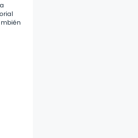
la
orial
también