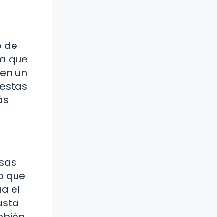
o de
ía que
 en un
 estas
ás
esas
o que
a el
asta
mbién