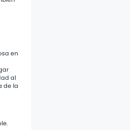
iosa en
gar
dad al
a de la
le.