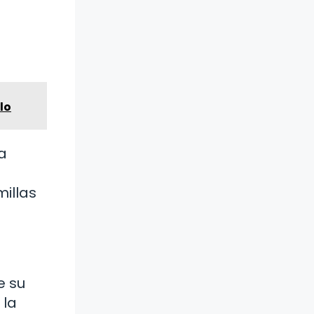
lo
a
illas
e su
 la