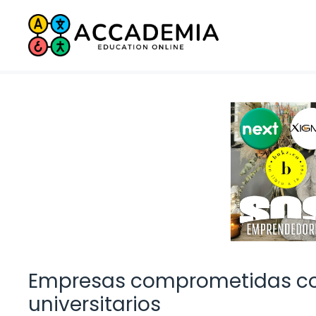
Saltar
al
contenido
Empresas comprometidas co
universitarios