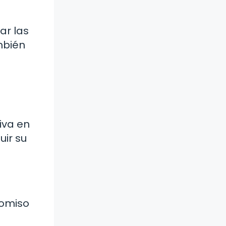
ar las
mbién
iva en
uir su
romiso