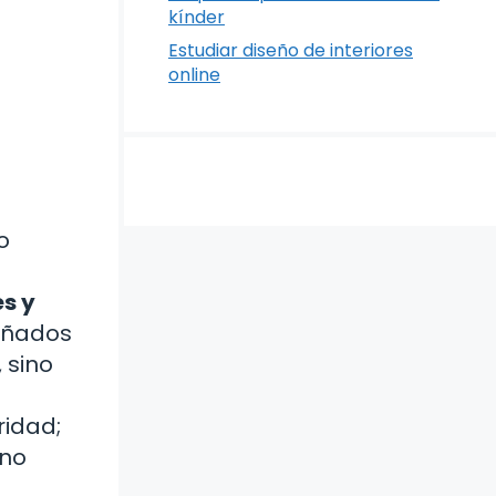
kínder
Estudiar diseño de interiores
online
o
s y
eñados
 sino
ridad;
 no