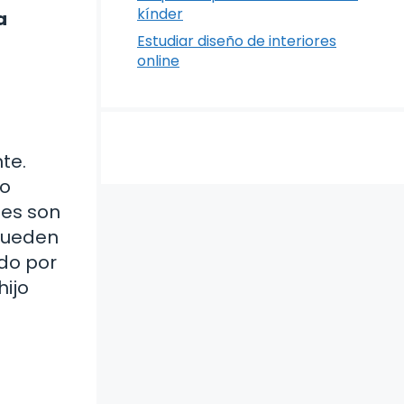
kínder
a
Estudiar diseño de interiores
online
te.
no
les son
 pueden
ido por
hijo