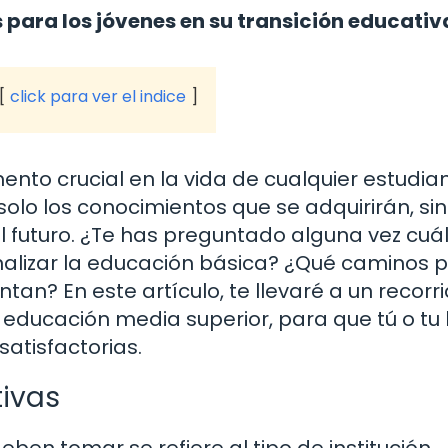
 para los jóvenes en su transición educativ
click para ver el indice
to crucial en la vida de cualquier estudian
solo los conocimientos que se adquirirán, si
l futuro. ¿Te has preguntado alguna vez cuá
finalizar la educación básica? ¿Qué caminos
an? En este artículo, te llevaré a un recorr
educación media superior, para que tú o tu 
atisfactorias.
tivas
ben tomar se refiere al tipo de institución