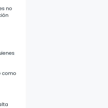
es no
ción
uienes
ue como
alta