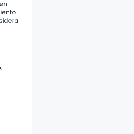
nen
iento
nsidera
.