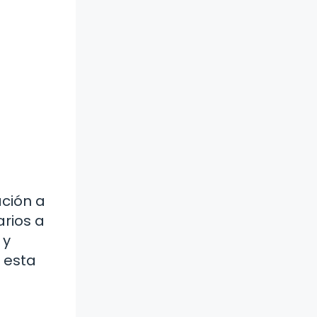
ación a
arios a
 y
 esta