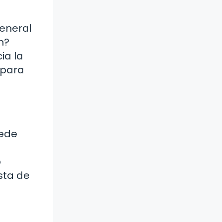
general
n?
ia la
 para
uede
o
ista de