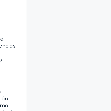
ue
encias,
s
o
ción
como