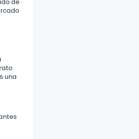
cado de
mercado
a
rato
es una
tantes