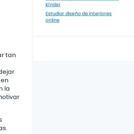
kínder
Estudiar diseño de interiores
online
ar tan
dejar
 en
n la
motivar
s
as.