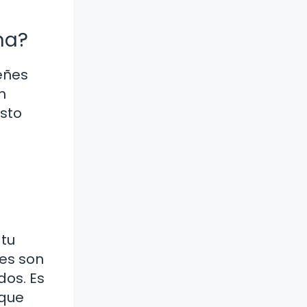
na?
eñes
n
Esto
 tu
nes son
dos. Es
 que