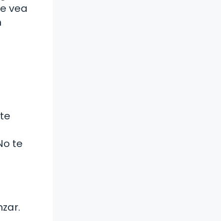
se vea
n
 te
No te
zar.