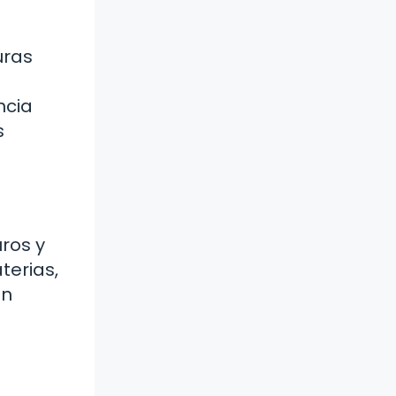
uras
ncia
s
ros y
terias,
un