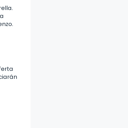
ella.
La
enzo.
ferta
iciarán