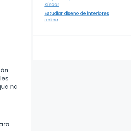
kínder
Estudiar diseño de interiores
online
ión
les.
que no
para