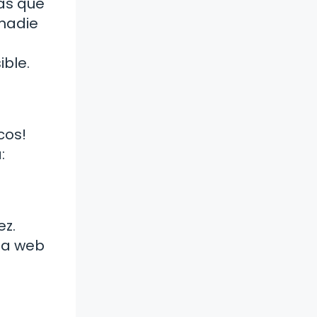
tas que
 nadie
ible.
cos!
:
ez.
na web