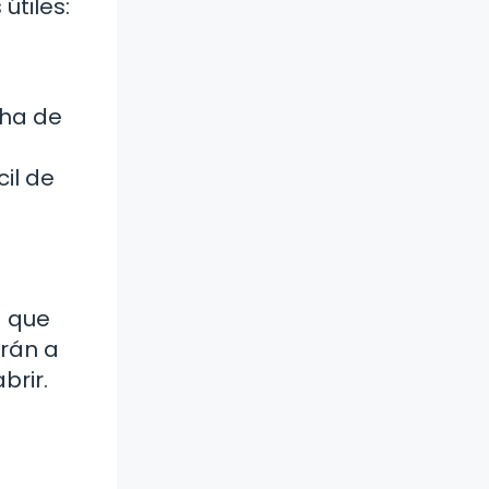
útiles:
cha de
cil de
.
a que
arán a
brir.