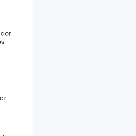
ador
os
rar