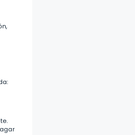
ón,
da:
te.
pagar