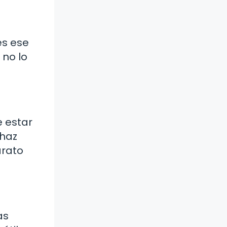
es ese
 no lo
e estar
 haz
arato
as