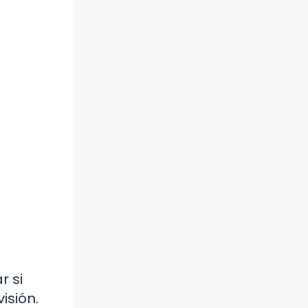
r si
isión.