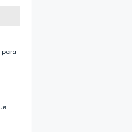
s para
ue