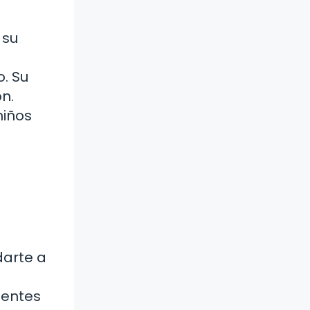
 su
o. Su
n.
niños
darte a
dentes