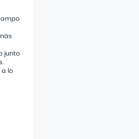
 campo
 más
o junto
s.
 a lo