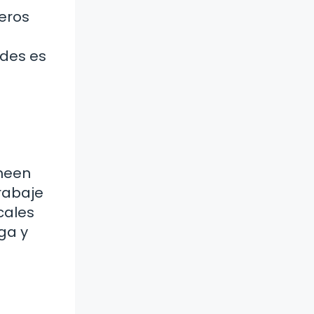
ñeros
ades es
ineen
rabaje
cales
ga y