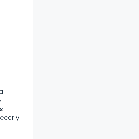
 a
e
s
ecer y