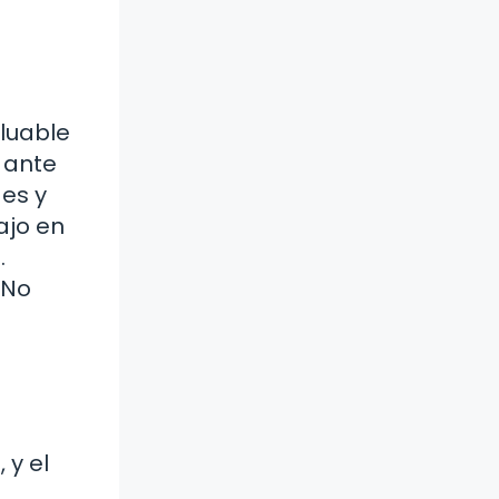
aluable
 ante
des y
ajo en
.
¿No
 y el