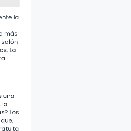
ente la
je más
 salón
os. La
ta
de una
 la
as? Los
 que,
ratuita