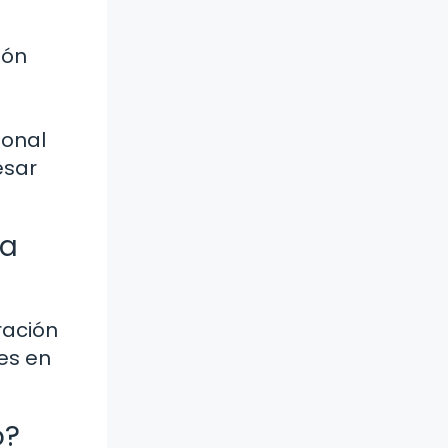
ión
ional
esar
la
ración
es en
o?