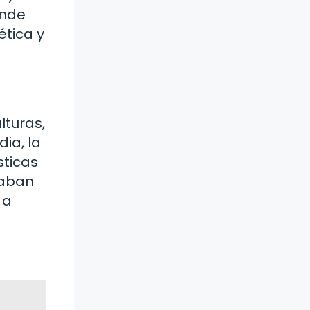
onde
ética y
lturas,
ia, la
sticas
taban
 a