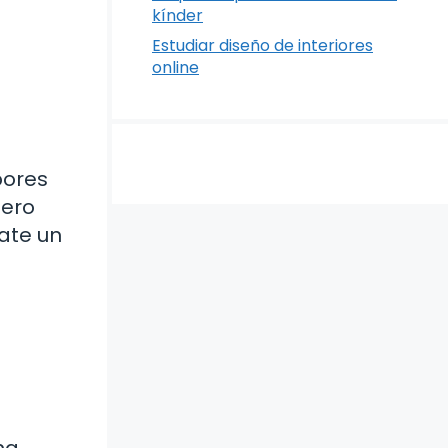
kínder
Estudiar diseño de interiores
online
bores
pero
ate un
na