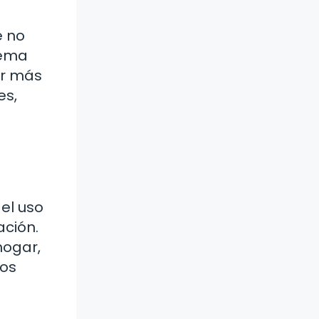
e no
tema
ar más
es,
el uso
ción.
hogar,
bos