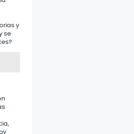
orias y
y se
ces?
ón
as
cia,
oy