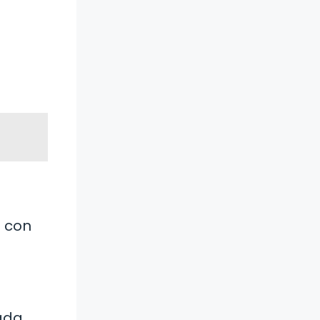
n con
Cada