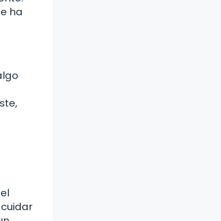
se ha
algo
ste,
el
 cuidar
un