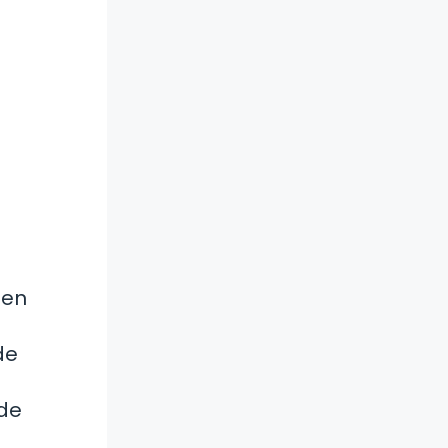
den
de
sde