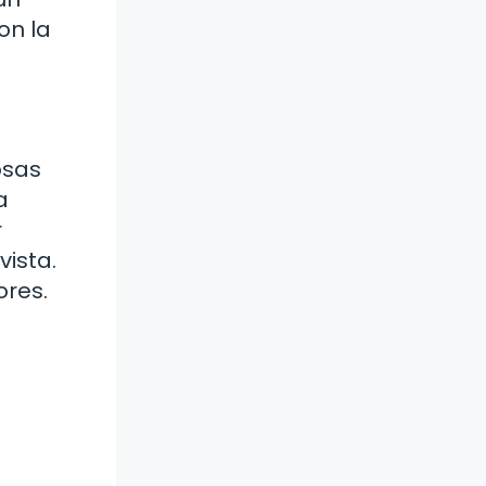
on la
osas
a
r
vista.
ores.