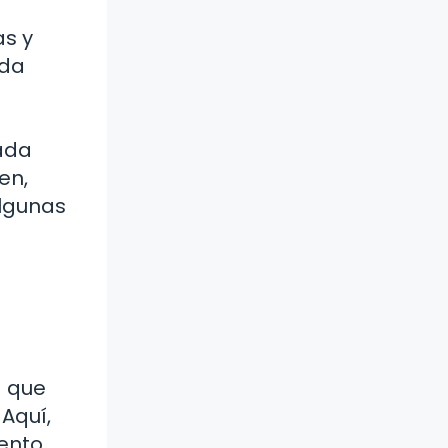
as y
ida
ada
en,
algunas
a que
 Aquí,
ento.