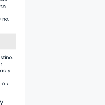
cas.
 no.
stino.
r
dad y
arás
y