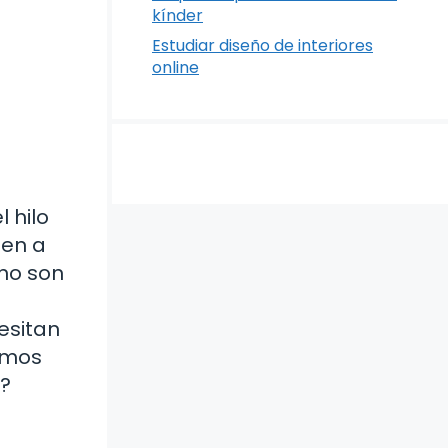
kínder
Estudiar diseño de interiores
online
 hilo
den a
 no son
esitan
ramos
n?