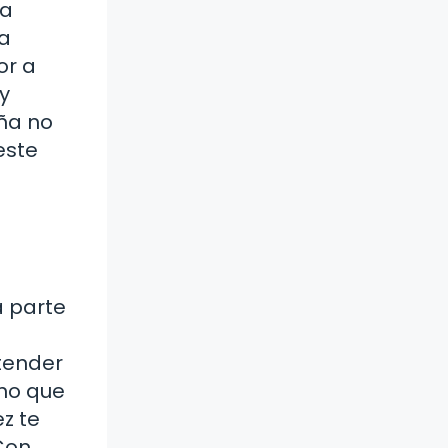
ca
la
or a
y
eña no
este
a parte
ntender
no que
z te
Con