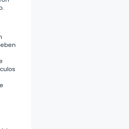
o.
n
deben
e
ículos
n
de