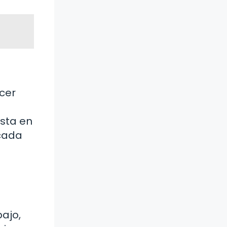
cer
ista en
 cada
bajo,