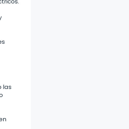
tricos.
y
es
 las
o
den