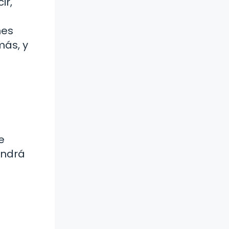
ir,
nes
más, y
e
endrá