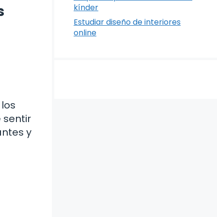
s
kínder
Estudiar diseño de interiores
online
 los
 sentir
antes y
e