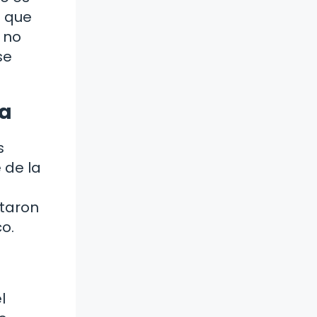
a que
 no
se
na
s
 de la
ntaron
o.
l