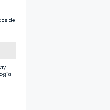
tos del
l
hay
logía