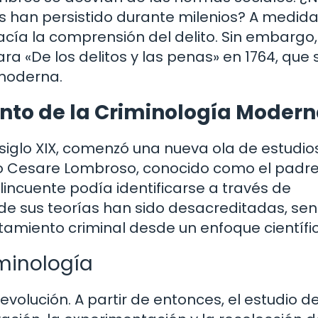
s han persistido durante milenios? A medid
acía la comprensión del delito. Sin embargo,
a «De los delitos y las penas» en 1764, que 
 moderna.
iento de la Criminología Moder
 siglo XIX, comenzó una nueva ola de estudio
omo Cesare Lombroso, conocido como el padre
elincuente podía identificarse a través de
 de sus teorías han sido desacreditadas, se
miento criminal desde un enfoque científic
iminología
volución. A partir de entonces, el estudio de