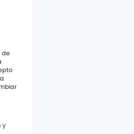
s de
a
epto
La
ambiar
 y