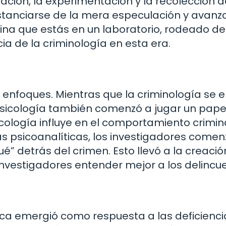
ción, la experimentación y la recolección d
distanciarse de la mera especulación y avanz
gina que estás en un laboratorio, rodeado de
cia de la criminología en esta era.
 y enfoques. Mientras que la criminología se 
 psicología también comenzó a jugar un pape
cología influye en el comportamiento crimin
as psicoanalíticas, los investigadores come
qué” detrás del crimen. Esto llevó a la creaci
s investigadores entender mejor a los delincu
rítica emergió como respuesta a las deficienci