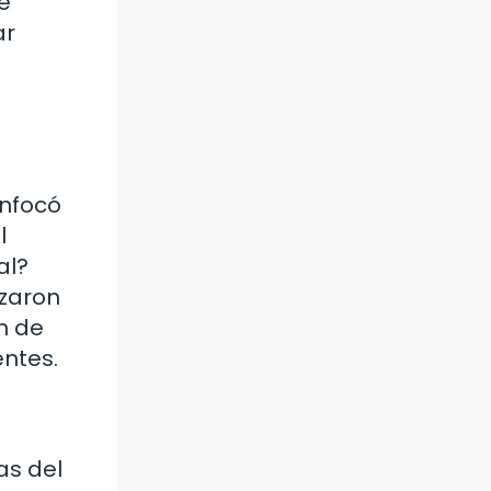
e
ar
enfocó
l
al?
nzaron
ón de
entes.
as del