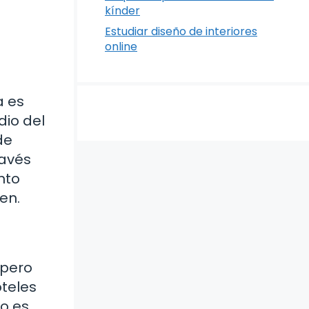
kínder
Estudiar diseño de interiores
online
l
a es
dio del
de
ravés
nto
en.
 pero
óteles
o es