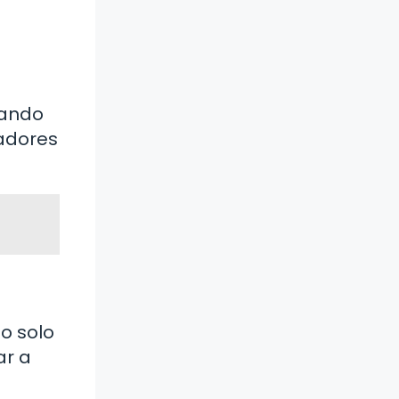
onando
gadores
o solo
ar a