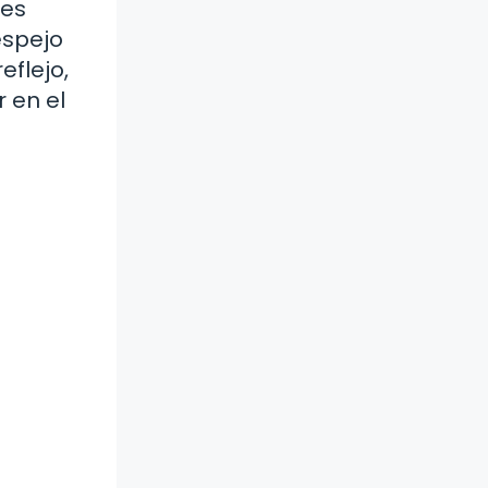
yes
espejo
eflejo,
 en el