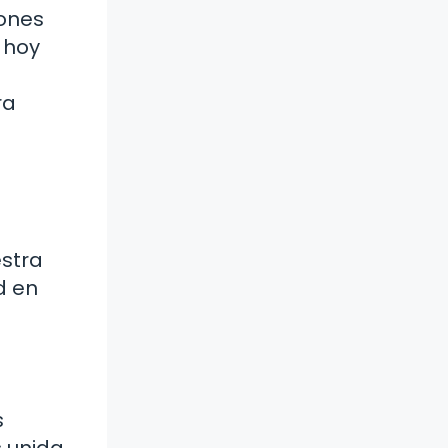
iones
 hoy
ra
estra
d en
s
 unida