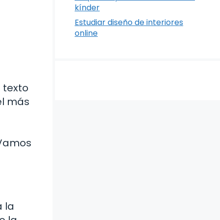
kínder
Estudiar diseño de interiores
online
 texto
el más
e
 Vamos
a la
o la