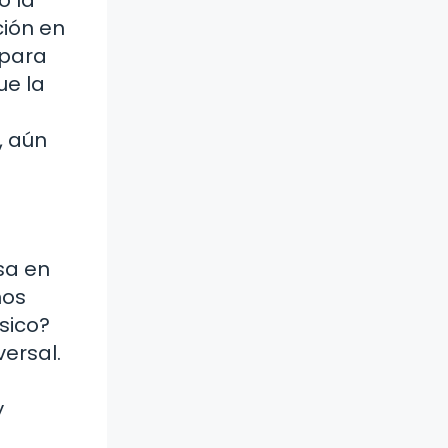
ción en
 para
ue la
o
, aún
sa en
nos
sico?
ersal.
y