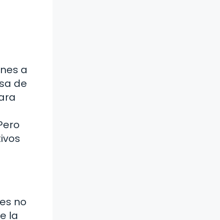
ones a
asa de
para
Pero
ivos
res no
e la