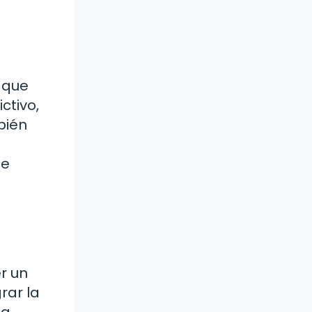
s que
ctivo,
bién
de
r un
rar la
ta