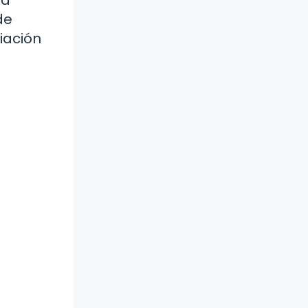
de
iación