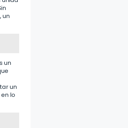
Sin
, un
s un
que
tar un
 en lo