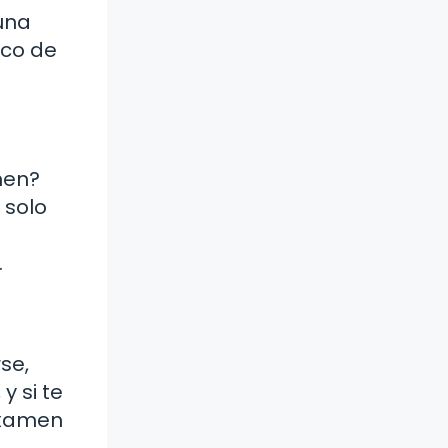
una
oco de
men?
 solo
.
se,
 si te
 examen