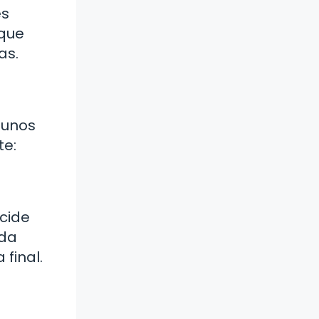
es
 que
as.
gunos
te:
ecide
ada
final.