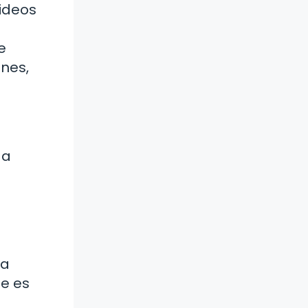
videos
e
nes,
 a
ra
te es