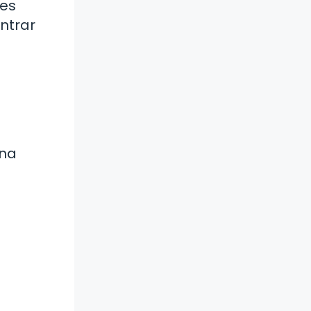
 es
entrar
una