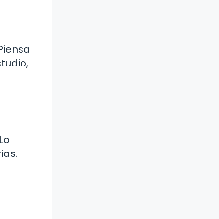
Piensa
tudio,
Lo
ias.