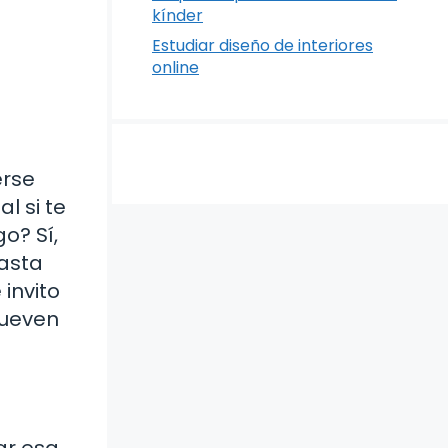
kínder
Estudiar diseño de interiores
online
erse
l si te
o? Sí,
hasta
 invito
mueven
ar esa