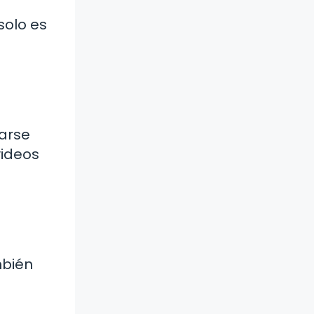
solo es
varse
videos
mbién