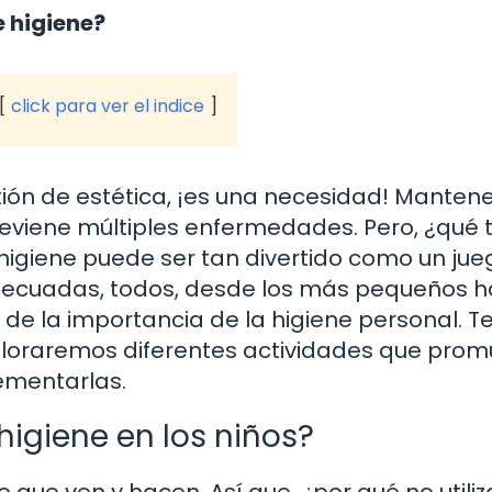
e higiene?
click para ver el indice
tión de estética, ¡es una necesidad! Manten
reviene múltiples enfermedades. Pero, ¿qué ta
igiene puede ser tan divertido como un jueg
 adecuadas, todos, desde los más pequeños 
 de la importancia de la higiene personal. Te
xploraremos diferentes actividades que pro
ementarlas.
igiene en los niños?
 que ven y hacen. Así que, ¿por qué no utiliz