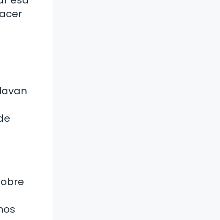
hacer
 lavan
de
sobre
mos