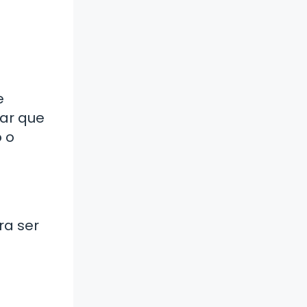
e
sar que
 o
ra ser