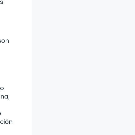
os
son
lo
ina,
e
cción