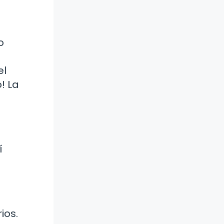
o
a
el
! La
í
ios.