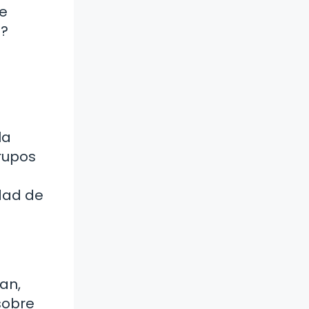
te
n?
la
grupos
dad de
an,
sobre