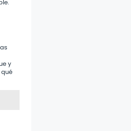
ble.
cas
ue y
r qué