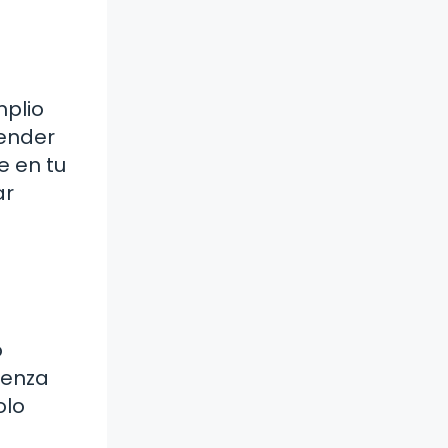
plio
render
e en tu
ar
o
ienza
olo