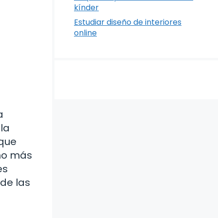
kínder
Estudiar diseño de interiores
online
a
la
 que
rno más
es
de las