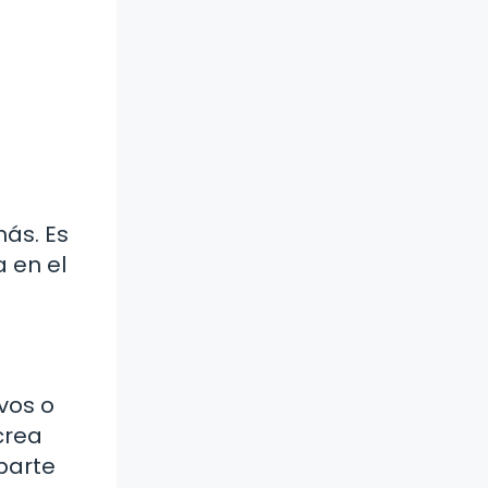
más. Es
 en el
vos o
crea
parte