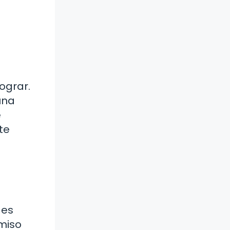
ograr.
una
e
te
 es
omiso