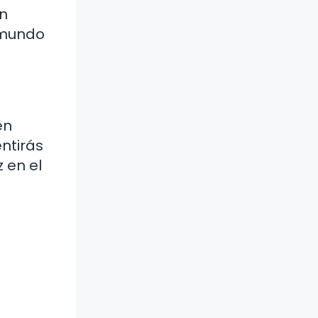
an
 mundo
en
ntirás
z en el