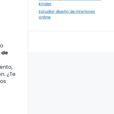
kínder
Estudiar diseño de interiores
online
ro
 de
ento,
n. ¿Te
mos