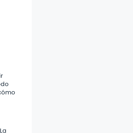
ir
odo
 cómo
 La