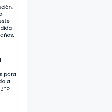
ución.
o
este
edida
 años.
l
as para
da a
 ¿no