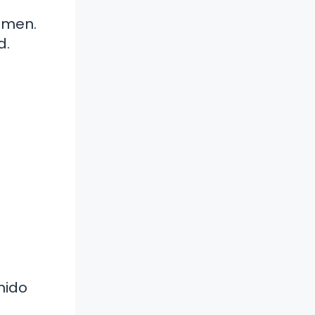
amen.
d.
nido