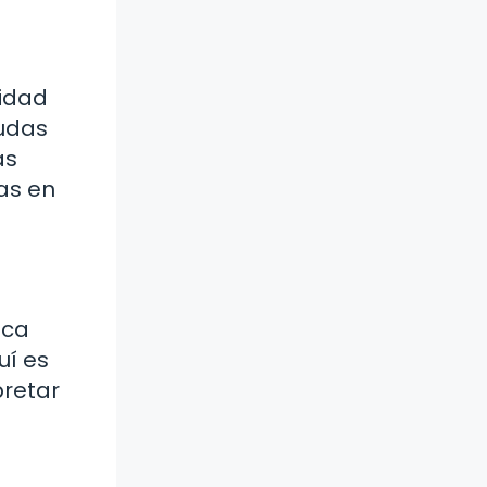
cidad
dudas
as
las en
ica
uí es
pretar