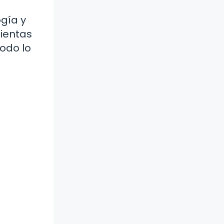
ogía y
mientas
todo lo