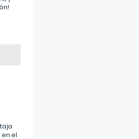
ón!
taja
 en el