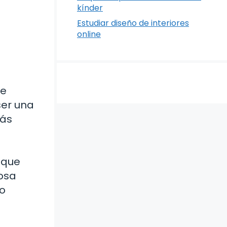
kínder
Estudiar diseño de interiores
online
te
ser una
más
o que
iosa
 o