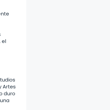
ente
s
 el
tudios
y Artes
o duro
 una