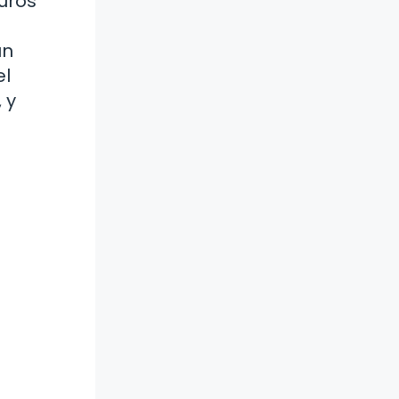
turos
un
el
 y