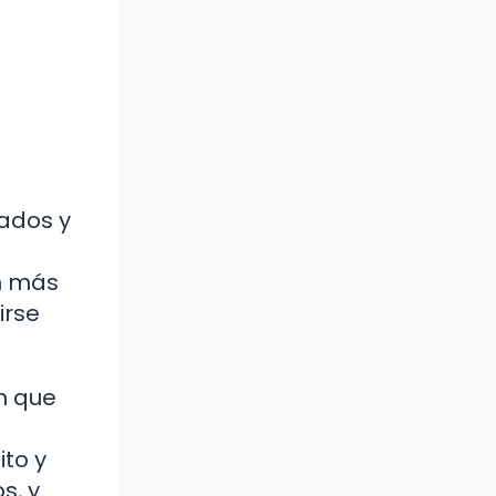
tados y
ún más
irse
n que
ito y
s, y