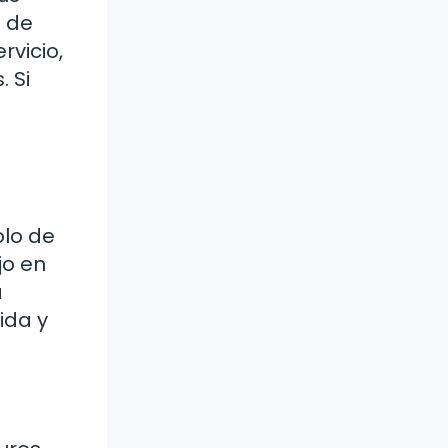
n de
rvicio,
 Si
olo de
jo en
a
ida y