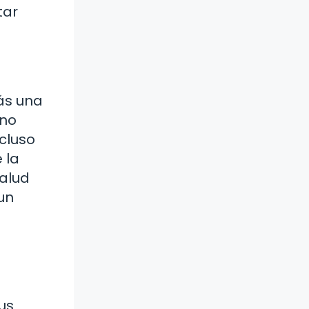
tar
ás una
ino
cluso
 la
salud
un
us