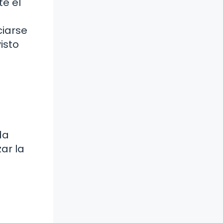
te el
ciarse
isto
da
ar la