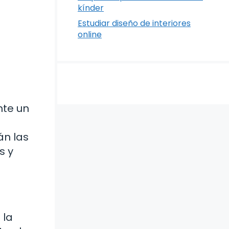
kínder
Estudiar diseño de interiores
online
nte un
a
án las
s y
 la