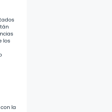
ctados
stán
encias
e los
o
con la