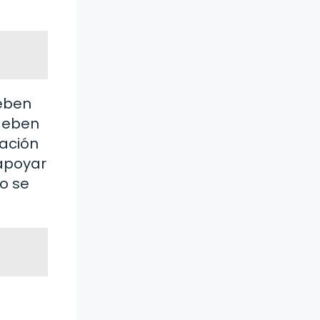
deben
 deben
cación
 apoyar
o se