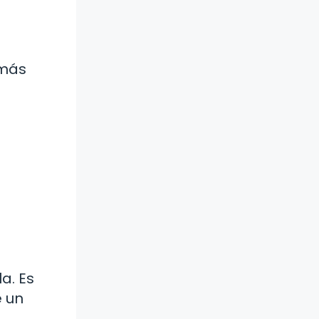
 más
a. Es
e un