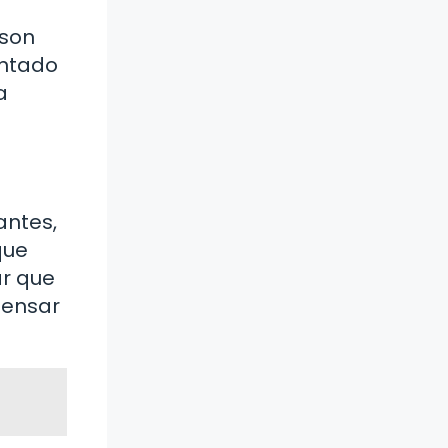
 son
untado
a
antes,
que
ar que
pensar