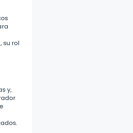
cos
ara
 su rol
s y,
rador
te
cados.