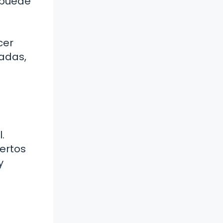
a puede
cer
zadas,
.
ertos
y