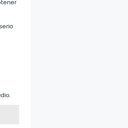
btener
serio
dio.