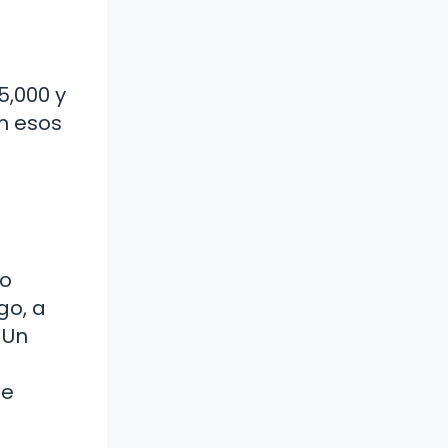
5,000 y
n esos
co
go, a
 Un
de