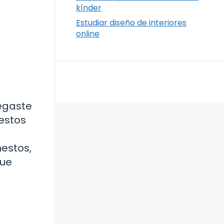
kínder
Estudiar diseño de interiores
online
legaste
estos
estos,
que