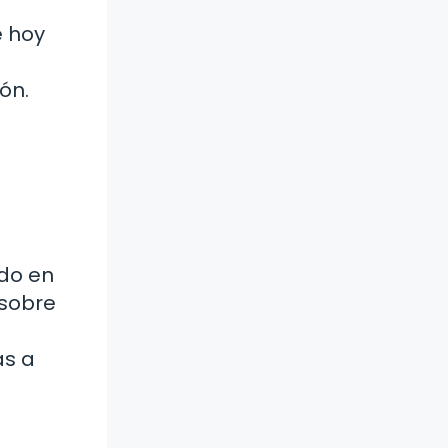
e hoy
ón.
ndo en
 sobre
as a