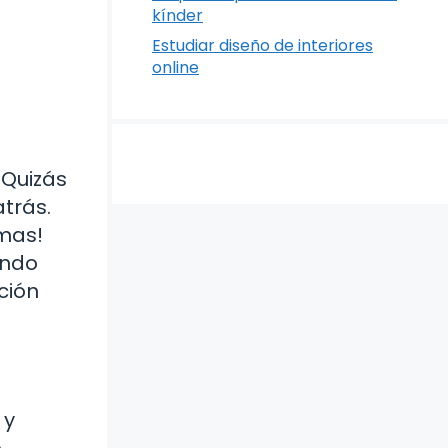
kínder
Estudiar diseño de interiores
online
 Quizás
atrás.
amas!
endo
ción
 y
o