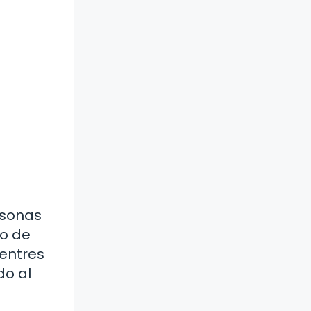
rsonas
ro de
uentres
do al