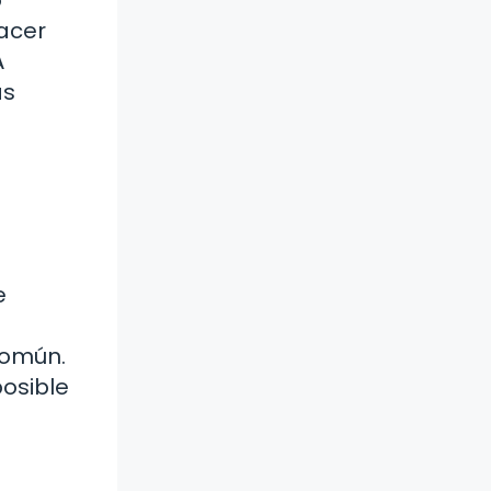
Hacer
A
as
e
común.
posible