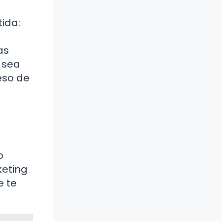
tida:
as
y sea
eso de
o
keting
e te