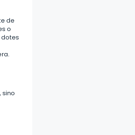
te de
es o
 dotes
era.
 sino