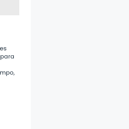
les
 para
u
ampo,