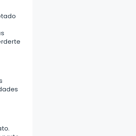
etado
ás
erderte
s
ridades
ato.