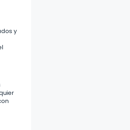
ados y
el
s
quier
 con