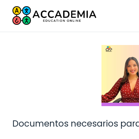
Saltar
al
contenido
Documentos necesarios para