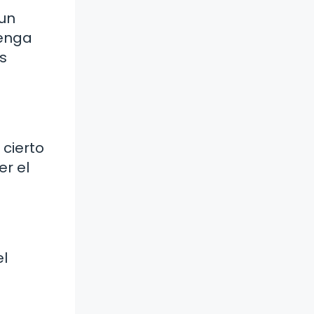
 un
tenga
s
 cierto
er el
el