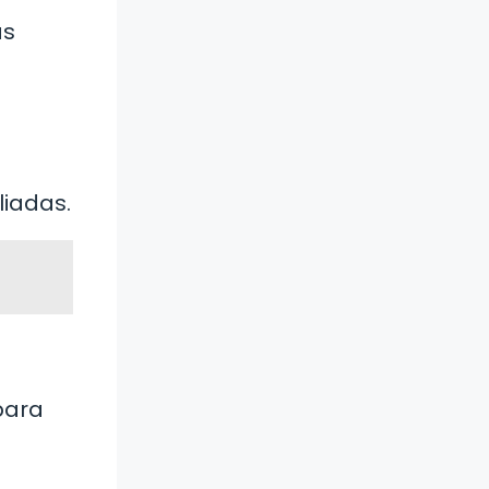
ás
liadas.
para