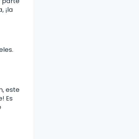
r parte
, ¡la
eles.
n, este
e! Es
e