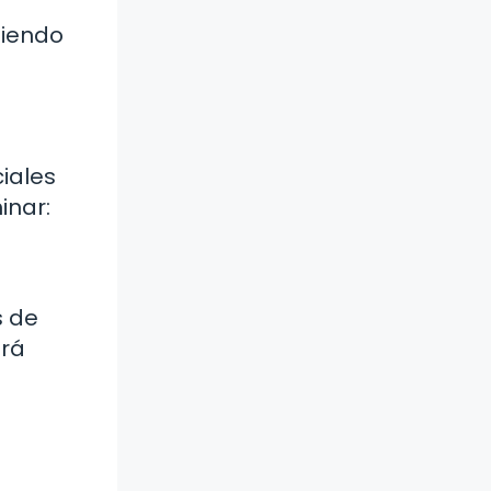
biendo
ciales
inar:
s de
irá