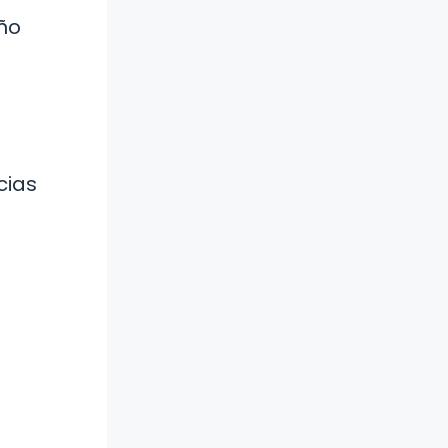
eño
cias