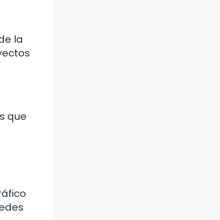
de la
yectos
as que
ráfico
uedes