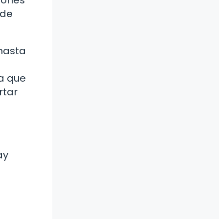
 de
 hasta
ca que
rtar
ay