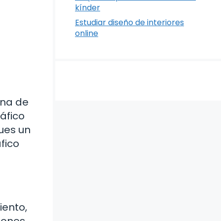
kínder
Estudiar diseño de interiores
online
una de
áfico
ques un
fico
iento,
iones