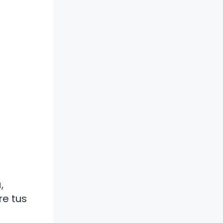
,
re tus