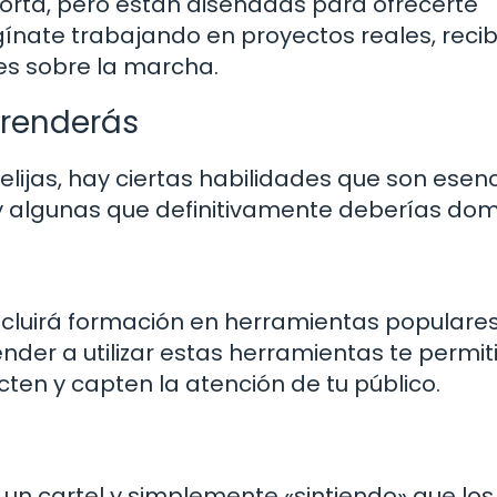
corta, pero están diseñadas para ofrecerte
gínate trabajando en proyectos reales, reci
es sobre la marcha.
prenderás
elijas, hay ciertas habilidades que son esen
ay algunas que definitivamente deberías dom
incluirá formación en herramientas populare
nder a utilizar estas herramientas te permit
ten y capten la atención de tu público.
un cartel y simplemente «sintiendo» que los