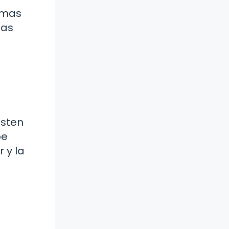
amas
tas
isten
be
 y la