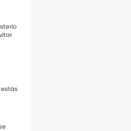
sterio
itar
 estás
 se