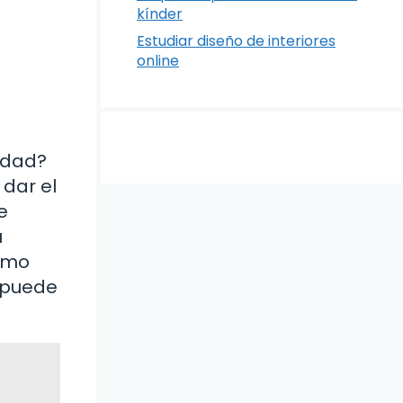
kínder
Estudiar diseño de interiores
online
rdad?
dar el
e
u
cómo
s puede