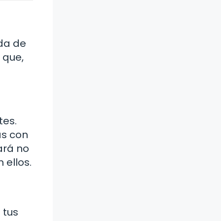
ida de
 que,
tes.
ás con
ará no
 ellos.
 tus