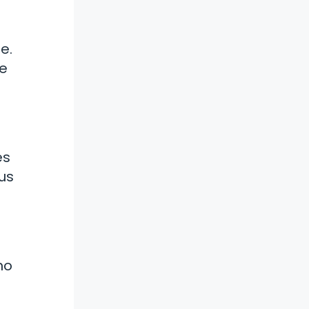
e.
te
es
us
mo