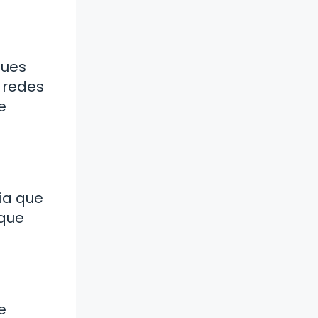
ques
s redes
e
ia que
 que
e