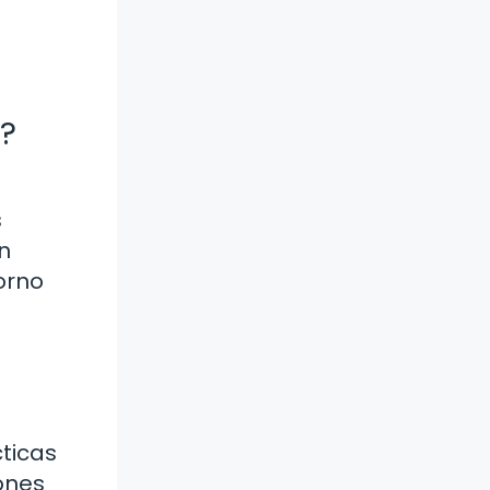
?
s
n
orno
ticas
iones