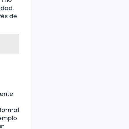
idad.
vés de
mente
nformal
jemplo
un