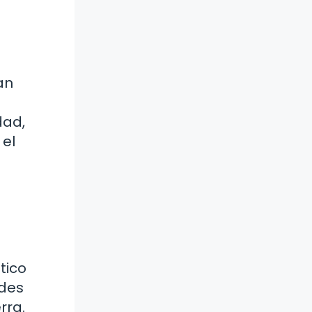
an
dad,
 el
tico
ades
rra.