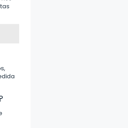
ntas
s,
edida
?
e