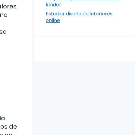
kínder
lores.
Estudiar diseño de interiores
 no
online
esa
la
vos de
n no