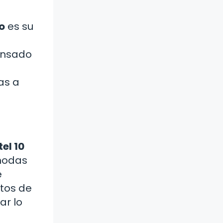
o
es su
pensado
as a
el 10
ómodas
e
tos de
ar lo