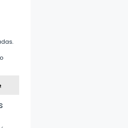
adas.
io
e
s