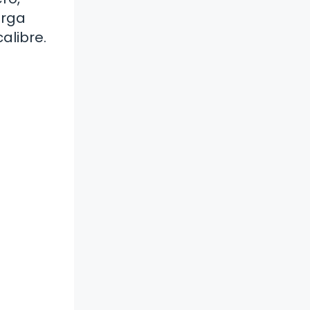
arga
alibre.