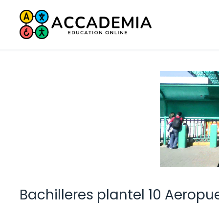
Saltar
al
contenido
Bachilleres plantel 10 Aerop