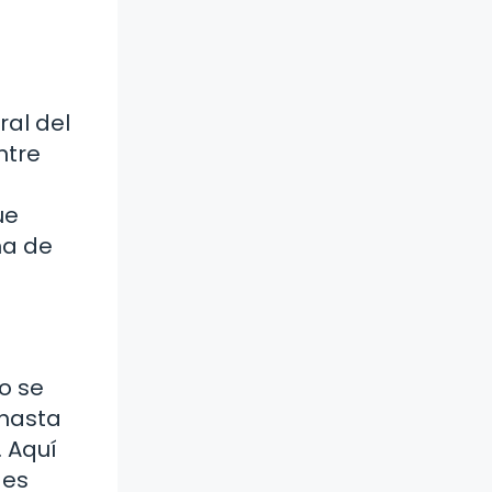
ral del
ntre
ue
ma de
o se
 hasta
. Aquí
 es