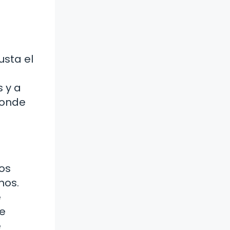
usta el
s y a
donde
Los
nos.
e
de
e