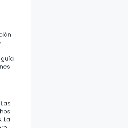
ción
e
 guía
enes
 Las
chos
. La
ro,