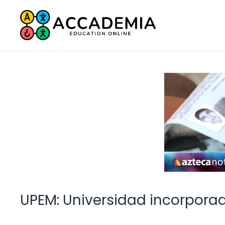
Saltar
al
contenido
UPEM: Universidad incorpora