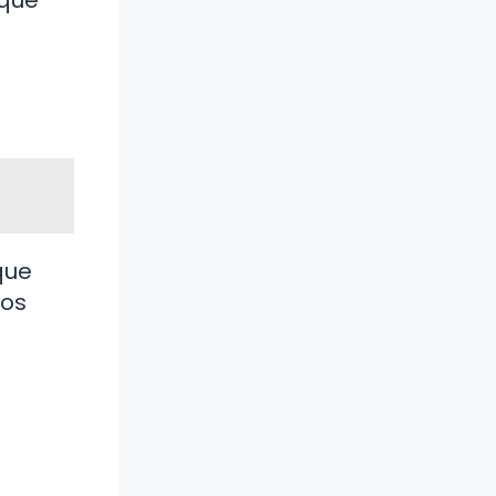
que
tos