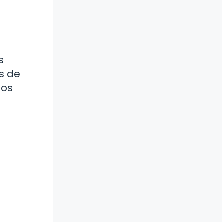
s
is de
tos