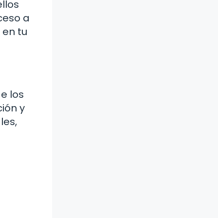
llos
ceso a
 en tu
e los
ión y
les,