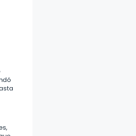
e
indó
hasta
es,
 que