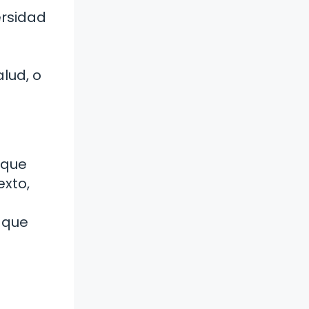
ersidad
lud, o
 que
exto,
o que