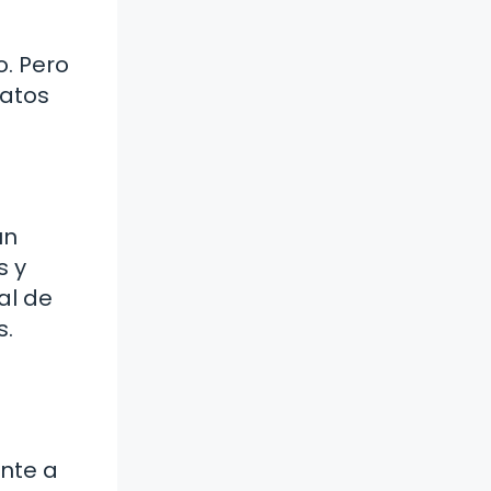
. Pero
datos
un
s y
al de
s.
ente a