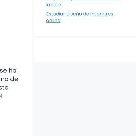
kínder
Estudiar diseño de interiores
online
 se ha
Uno de
sto
l