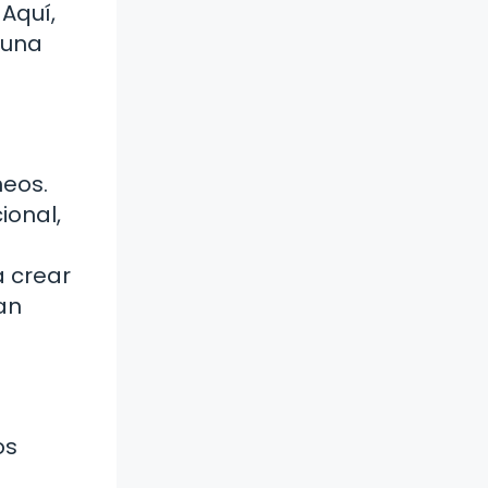
Aquí,
 una
neos.
ional,
á crear
an
os