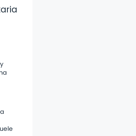
aria
e
 y
rna
 a
suele