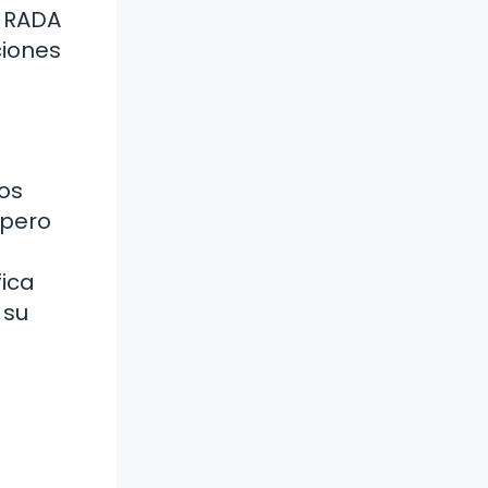
, RADA
ciones
os
 pero
ica
 su
s