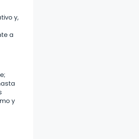
ivo y,
nte a
e;
hasta
s
smo y