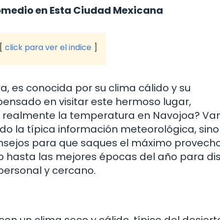
romedio en Esta Ciudad Mexicana
click para ver el indice
a, es conocida por su clima cálido y su
pensado en visitar este hermoso lugar,
 realmente la temperatura en Navojoa? Va
do la típica información meteorológica, sino
onsejos para que saques el máximo provecho
 hasta las mejores épocas del año para dis
personal y cercano.
on un clima seco y cálido, típico del desiert