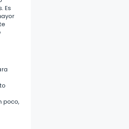
. Es
mayor
te
e
ara
to
n poco,