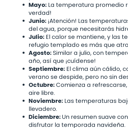
Mayo:
La temperatura promedio ron
verdad!
Junio:
¡Atención! Las temperatura
del agua, porque necesitarás hidr
Julio:
El calor se mantiene, y las 
refugio templado es más que atra
Agosto:
Similar a julio, con tempe
año, así que ¡cuídense!
Septiembre:
El clima aún cálido, 
verano se despide, pero no sin d
Octubre:
Comienza a refrescarse, 
aire libre.
Noviembre:
Las temperaturas baja
llevadero.
Diciembre:
Un resumen suave con c
disfrutar la temporada navideña.