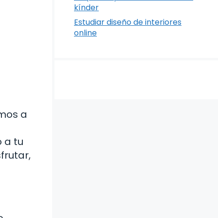
kínder
Estudiar diseño de interiores
online
mos a
 a tu
frutar,
o