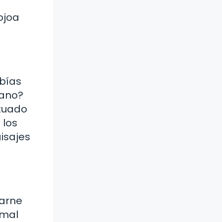
ojoa
abías
cano?
ituado
 los
aisajes
carne
amal