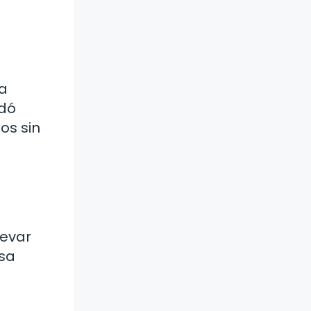
la
idó
os sin
levar
asa