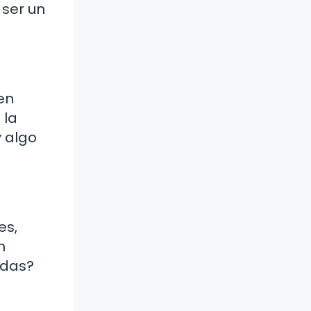
 ser un
en
 la
y algo
es,
n
adas?