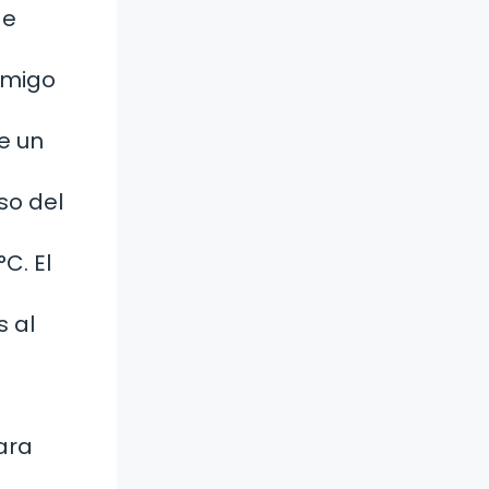
de
amigo
e un
so del
C. El
s al
ara