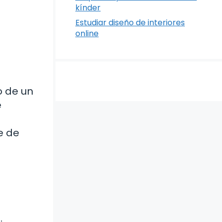
kínder
Estudiar diseño de interiores
online
o de un
e
n
e de