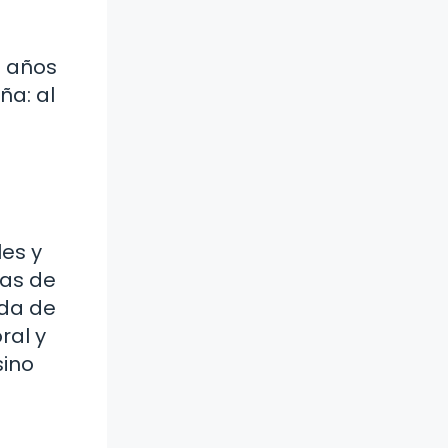
s años
ña: al
les y
ías de
nda de
ral y
sino