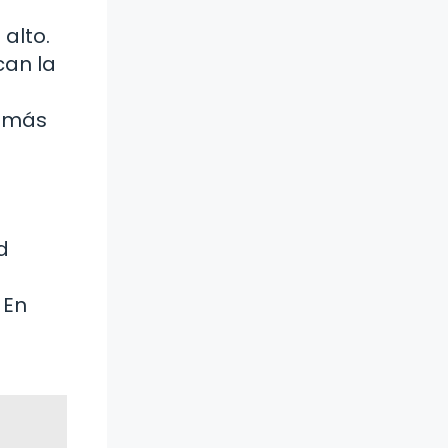
alto.
can la
o más
d
 En