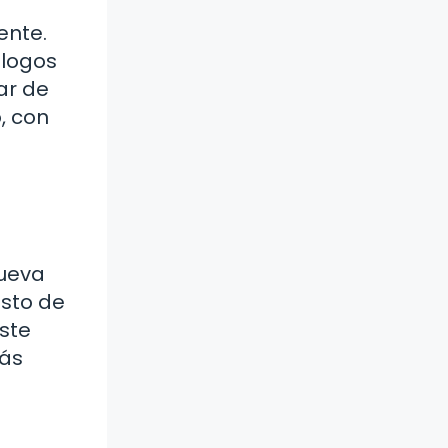
ente.
ólogos
ar de
, con
Nueva
osto de
este
más