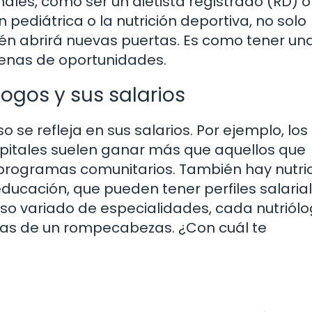
nales, como ser un dietista registrado (RD) o
 pediátrica o la nutrición deportiva, no solo
én abrirá nuevas puertas. Es como tener una
enas de oportunidades.
logos y sus salarios
o se refleja en sus salarios. Por ejemplo, los
spitales suelen ganar más que aquellos que
 programas comunitarios. También hay nutri
educación, que pueden tener perfiles salaria
rso variado de especialidades, cada nutriól
zas de un rompecabezas. ¿Con cuál te