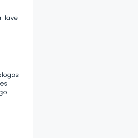
 llave
ologos
les
ogo