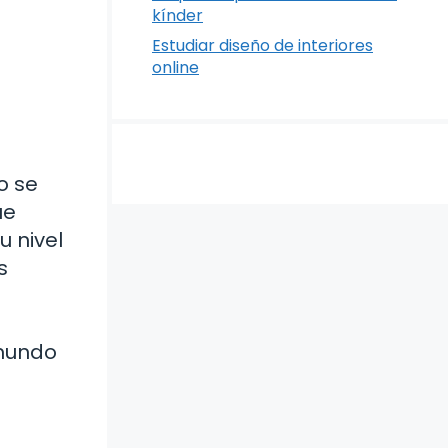
kínder
Estudiar diseño de interiores
online
o se
ue
 nivel
s
 mundo