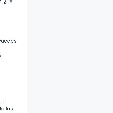
. ¿Te
 Puedes
s
La
de las