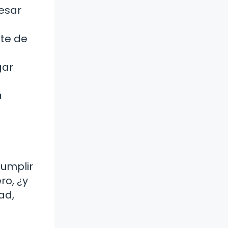
resar
ate de
gar
a
umplir
ro, ¿y
ad,