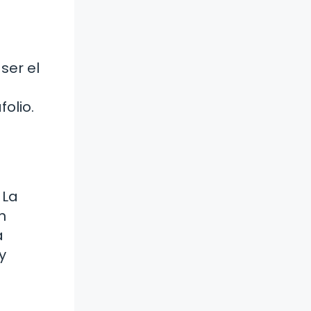
ser el
olio.
 La
n
a
y