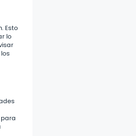
. Esto
r lo
visar
los
dades
 para
a