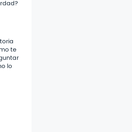
erdad?
toria
smo te
guntar
o lo