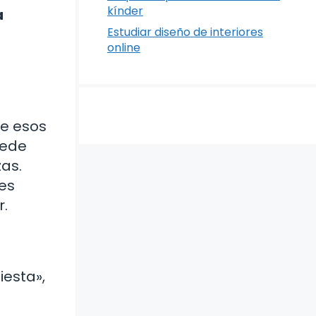
kínder
a
Estudiar diseño de interiores
online
de esos
uede
zas.
res
r.
iesta»,