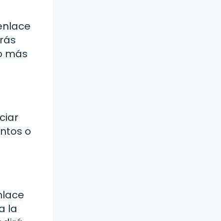
 enlace
drás
so más
ciar
entos o
nlace
a la