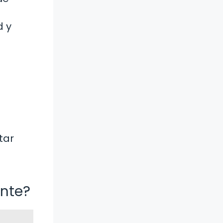
d y
tar
ente?