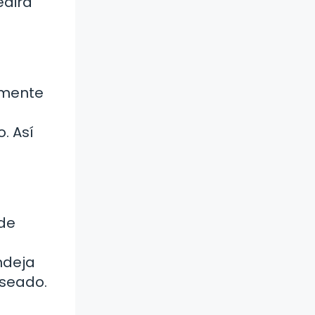
edirá
emente
. Así
 de
ndeja
eseado.