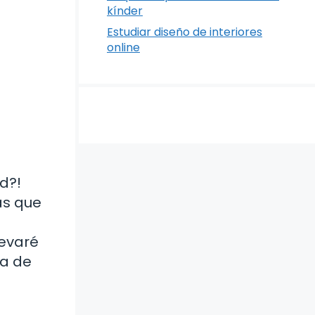
kínder
Estudiar diseño de interiores
online
e
d?!
as que
levaré
ta de