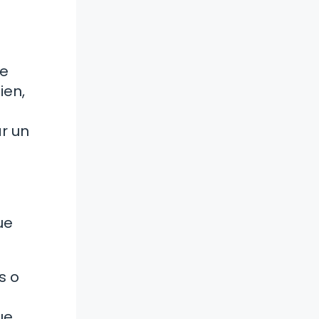
de
ien,
r un
ue
s o
ue