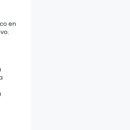
oco en
vo.
a
a
a