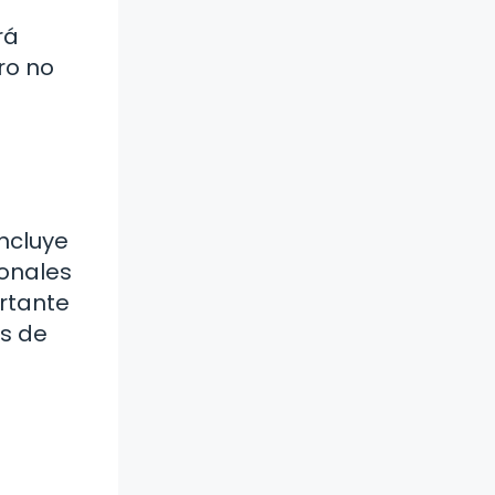
rá
ro no
incluye
sonales
rtante
es de