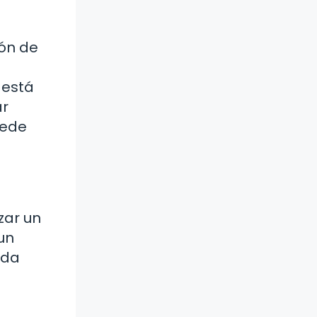
zón de
 está
ar
uede
zar un
 un
 da