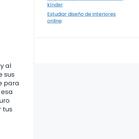
kínder
Estudiar diseño de interiores
online
y al
e sus
e para
 esa
guro
 tus