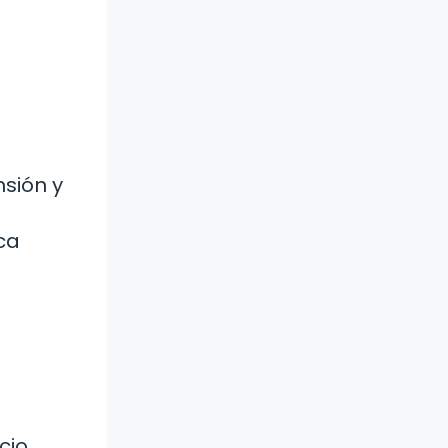
nsión y
ca
cio