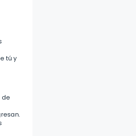
s
e tú y
o de
resan.
s