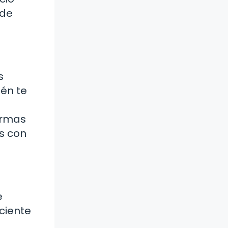
 de
s
ién te
armas
es con
e
ciente