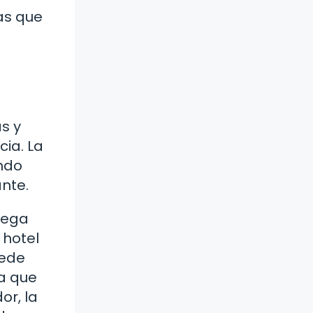
as que
s y
ia. La
ando
nte.
uega
 hotel
uede
da que
r, la