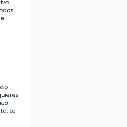
tiva
todos
de
sto
quieres
ico
ta. La