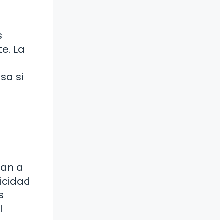
s
e. La
sa si
van a
licidad
s
l