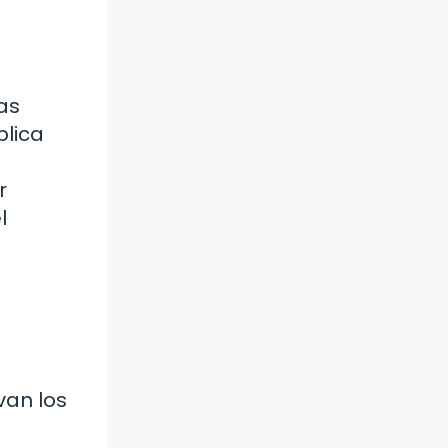
as
plica
r
l
van los