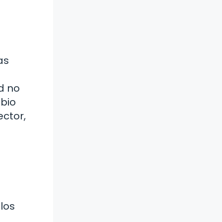
as
d no
bio
ector,
los