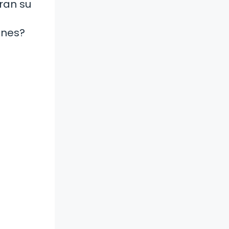
ran su
ones?