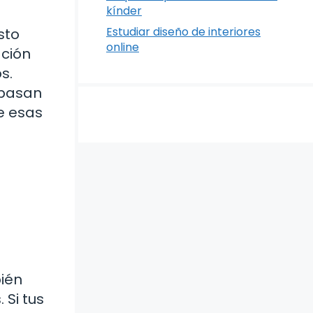
kínder
Estudiar diseño de interiores
sto
online
ación
s.
 pasan
e esas
bién
 Si tus