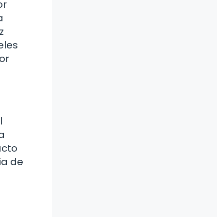
or
a
z
eles
or
l
a
acto
ia de