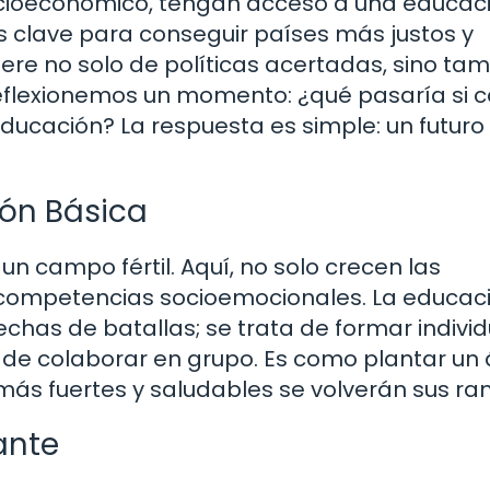
cioeconómico, tengan acceso a una educac
es clave para conseguir países más justos y
iere no solo de políticas acertadas, sino ta
eflexionemos un momento: ¿qué pasaría si 
educación? La respuesta es simple: un futuro
ión Básica
 campo fértil. Aquí, no solo crecen las
competencias socioemocionales. La educac
echas de batallas; se trata de formar indivi
d de colaborar en grupo. Es como plantar un 
más fuertes y saludables se volverán sus ra
ante