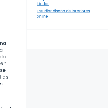
kínder
Estudiar diseño de interiores
online
una
ra
olo
len
 se
llas
as