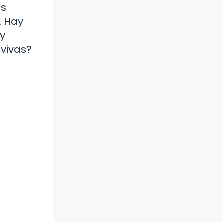
os
. Hay
 y
 vivas?