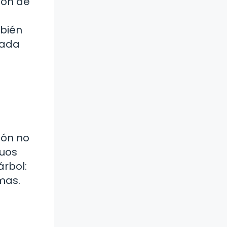
ión de
mbién
cada
ión no
duos
árbol:
mas.