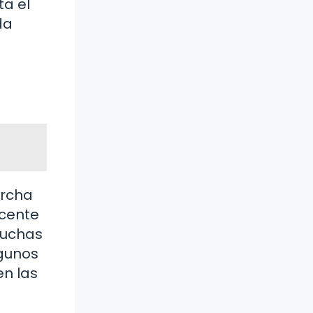
ta el
da
archa
ocente
muchas
lgunos
n las