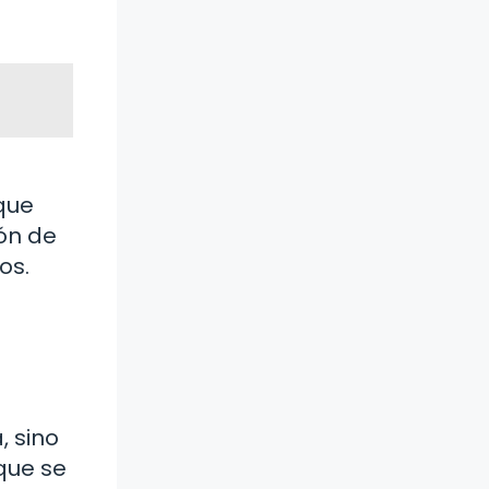
que
lón de
os.
, sino
que se