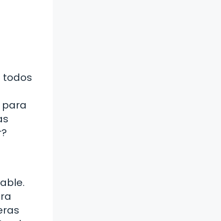
a todos
o para
as
r?
able.
era
eras