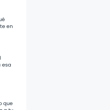
ué
te en
l
a esa
o que