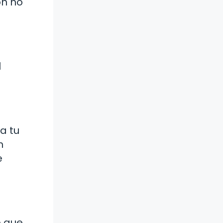
ón no
l
a tu
n
e
e que