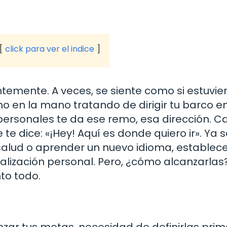
click para ver el indice
ntemente. A veces, se siente como si estuvie
mo en la mano tratando de dirigir tu barco en
ersonales te da ese remo, esa dirección. C
 te dice: «¡Hey! Aquí es donde quiero ir». Ya 
salud o aprender un nuevo idioma, establec
ealización personal. Pero, ¿cómo alcanzarlas
nto todo.
nzar tus metas, necesidad de definirlas prim