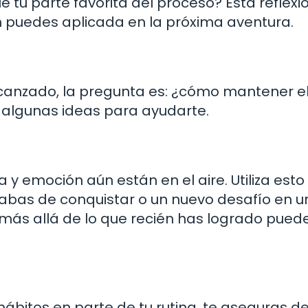
e tu parte favorita del proceso? Esta reflexi
én puedes aplicada en la próxima aventura.
lcanzado, la pregunta es: ¿cómo mantener e
 algunas ideas para ayudarte.
y emoción aún están en el aire. Utiliza esto 
acabas de conquistar o un nuevo desafío en u
más allá de lo que recién has logrado pued
ábitos en parte de tu rutina, te aseguras d