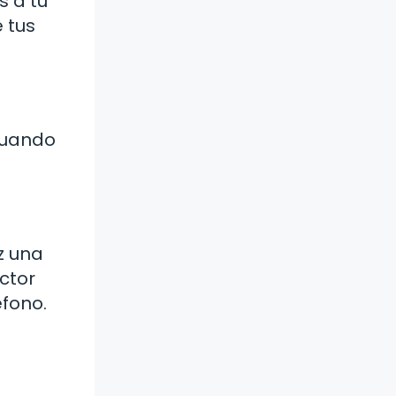
s a tu
 tus
cuando
z una
ctor
éfono.