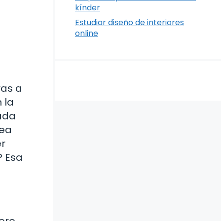
kínder
Estudiar diseño de interiores
online
ras a
 la
ada
sea
er
? Esa
ero.