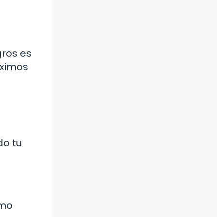
gros es
óximos
do tu
ómo