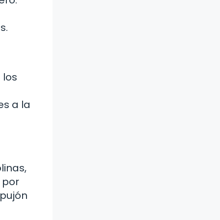
s.
 los
es a la
linas,
 por
mpujón