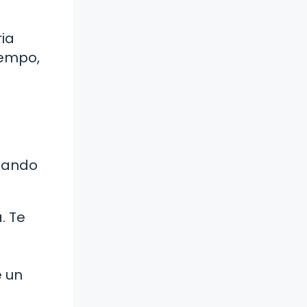
ia
iempo,
uando
. Te
e un