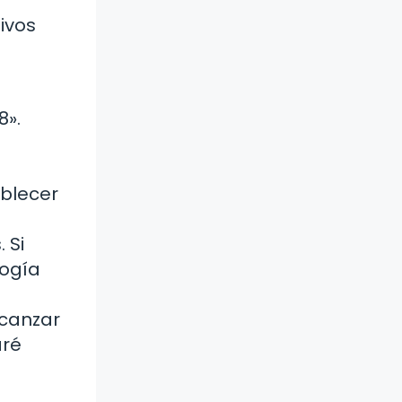
ivos
8».
ablecer
 Si
logía
lcanzar
aré