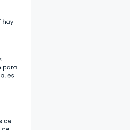
í hay
s
o para
a, es
as de
e de