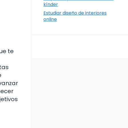
kínder
Estudiar diseño de interiores
online
ue te
tas
é
avanzar
lecer
etivos