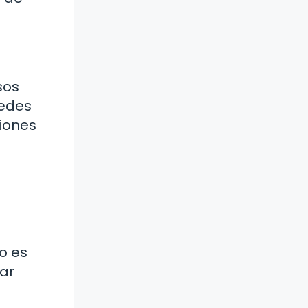
sos
uedes
siones
o es
car