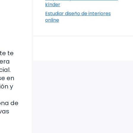
kínder
Estudiar diseño de interiores
online
te te
era
ial.
se en
ión y
ona de
evas