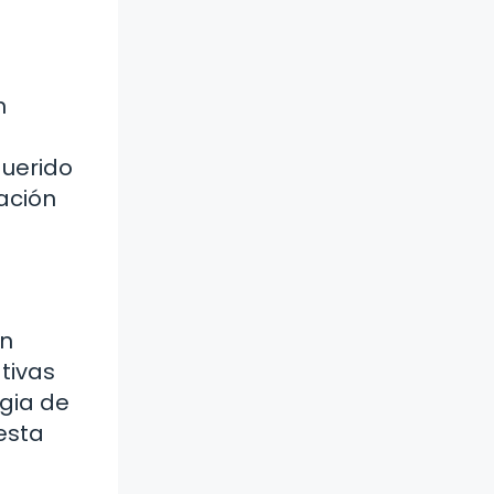
n
querido
ación
ón
tivas
egia de
esta