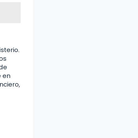
sterio.
ros
 de
e en
nciero,