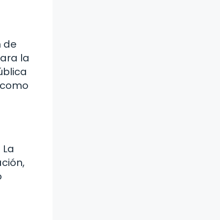
n de
ara la
ública
s como
 La
ción,
o