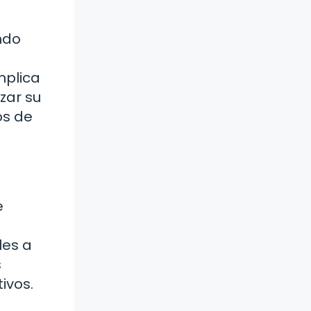
ndo
mplica
zar su
os de
e
les a
s
ivos.