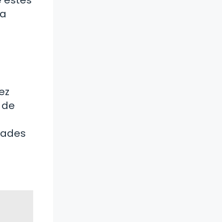
na
ez
 de
dades