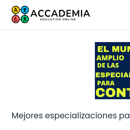
Saltar
al
contenido
Mejores especializaciones p