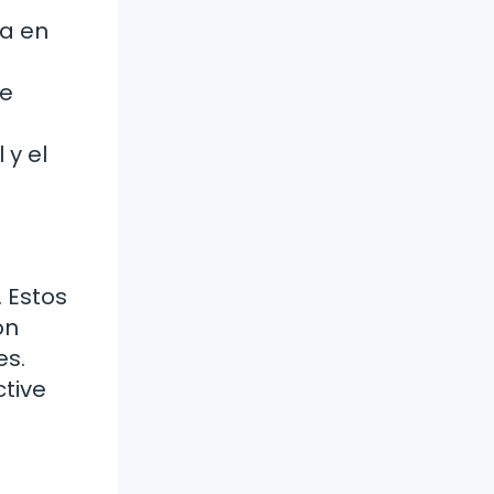
sa en
de
 y el
. Estos
ón
es.
tive