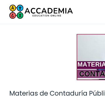
Saltar
al
contenido
Materias de Contaduría Públ