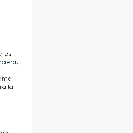
eres
ciera;
l
cómo
ra la