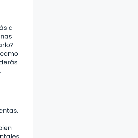
ás a
inas
arlo?
s como
nderás
.
entas.
bien
ntales