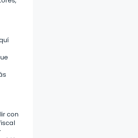
tores,
quí
que
a
ás
lir con
iscal
r