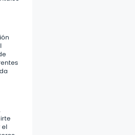
ción
l
de
rentes
ada
.
irte
 el