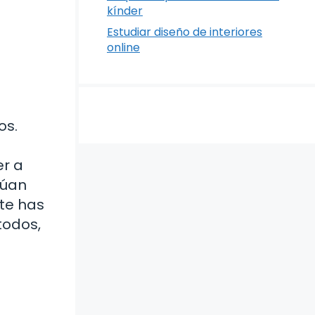
kínder
Estudiar diseño de interiores
online
os.
er a
túan
 te has
todos,