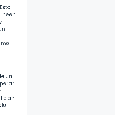
 Esto
lineen
y
un
ismo
de un
uperar
y
fician
olo