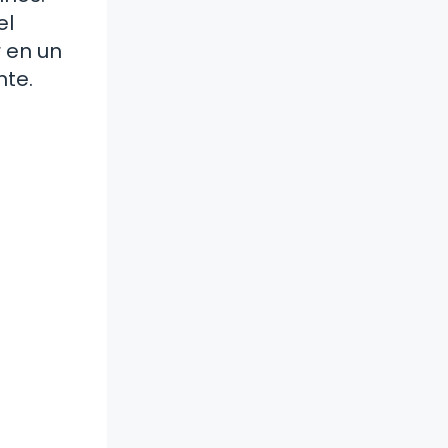
el
r en un
nte.