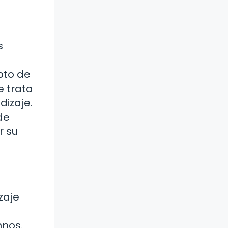
s
pto de
e trata
dizaje.
de
r su
zaje
mnos.