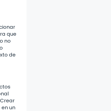
cionar
ara que
no no
 o
exto de
ctos
onal
 Crear
 en un