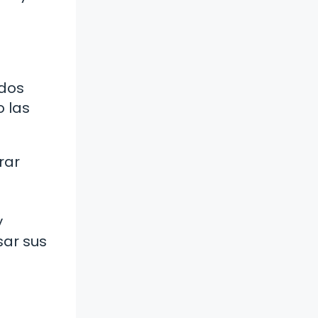
odos
 las
rar
y
sar sus