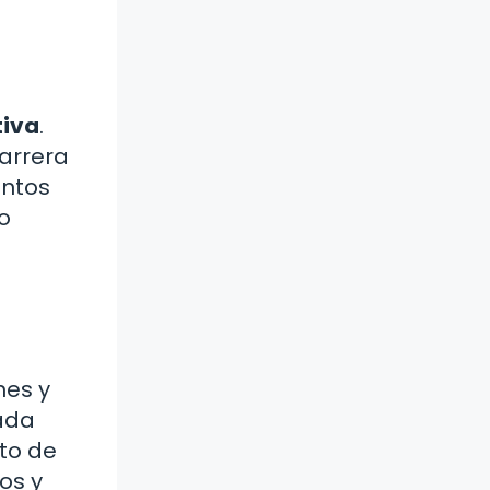
tiva
.
arrera
intos
lo
nes y
ada
to de
os y