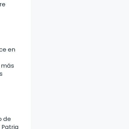
re
ce en
a más
s
o de
 Patria