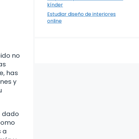
kínder
Estudiar diseño de interiores
online
cido no
as
e, has
ones y
u
s dado
 como
s a