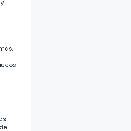
 y
emas.
riados
las
nde