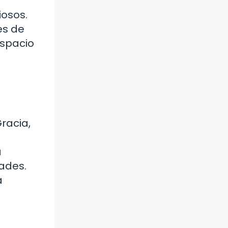
iosos.
es de
espacio
racia,
a
tades.
a