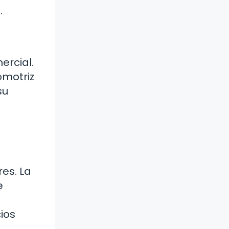
.
ercial.
omotriz
su
es. La
e
ios