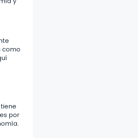
omía y
nte
os como
quí
tiene
es por
onomía.