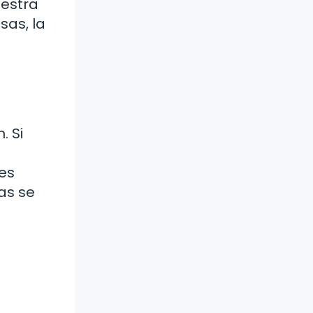
uestra
sas, la
. Si
nes
as se