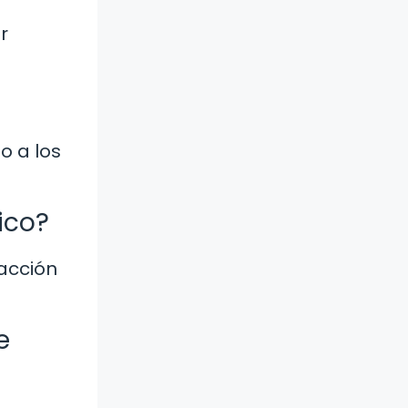
r
o a los
ico?
racción
e