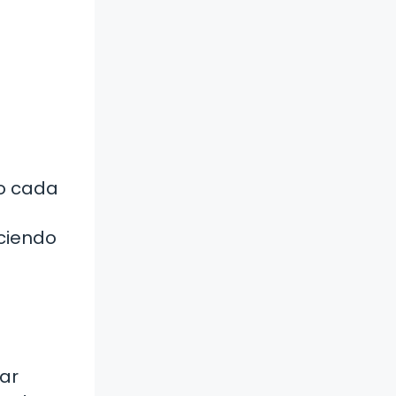
do cada
eciendo
ar