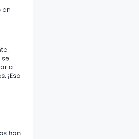
s en
te.
o se
ar a
s. ¡Eso
ios han