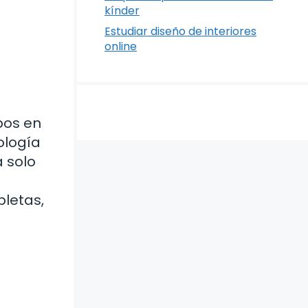
kínder
Estudiar diseño de interiores
online
pos en
ología
a solo
letas,