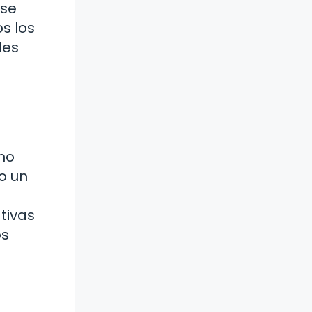
 se
s los
des
no
o un
tivas
os