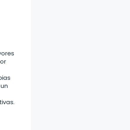
yores
jor
bias
 un
ivas.