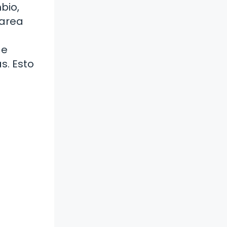
bio,
tarea
de
s. Esto