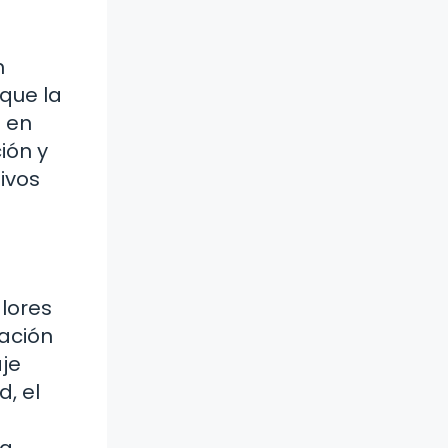
n
que la
e en
ión y
ivos
lores
cación
je
, el
la