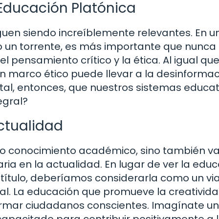
 Educación Platónica
guen siendo increíblemente relevantes. En u
 un torrente, es más importante que nunca 
l pensamiento crítico y la ética. Al igual qu
un marco ético puede llevar a la desinformac
tal, entonces, que nuestros sistemas educat
egral?
Actualidad
olo conocimiento académico, sino también va
ria en la actualidad. En lugar de ver la edu
ítulo, deberíamos considerarla como un via
al. La educación que promueve la creatividad
ormar ciudadanos conscientes. Imagínate un
apacitado para contribuir positivamente a 