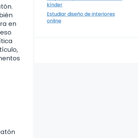
kínder
tón.
Estudiar diseño de interiores
mbién
online
tra en
ceso
ítica
ículo,
mentos
latón