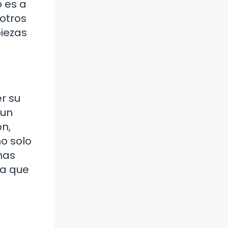
 es a
otros
iezas
r su
 un
n,
o solo
nas
ía que