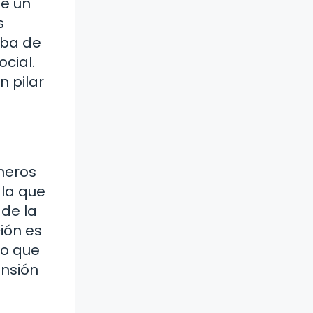
ue un
s
aba de
cial.
n pilar
oneros
 la que
 de la
ión es
no que
nsión