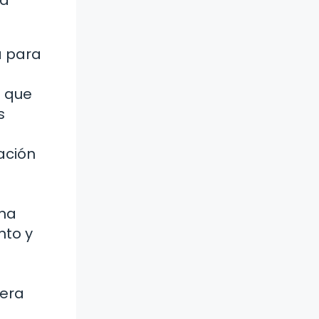
a para
a que
s
ación
na
nto y
nera