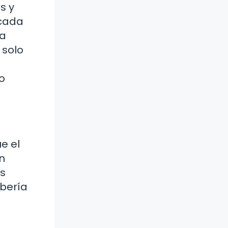
s y
«cada
la
 solo
o
e el
n
es
ebería