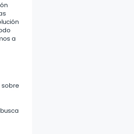
ión
as
olución
todo
amos a
 sobre
 busca