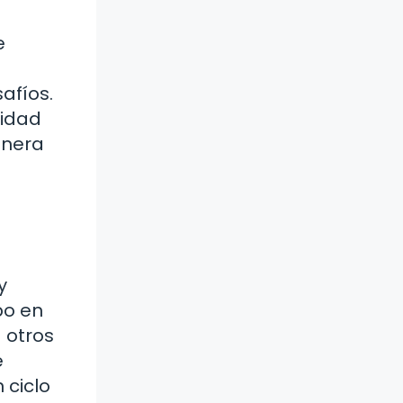
e
afíos.
lidad
enera
y
po en
 otros
e
 ciclo