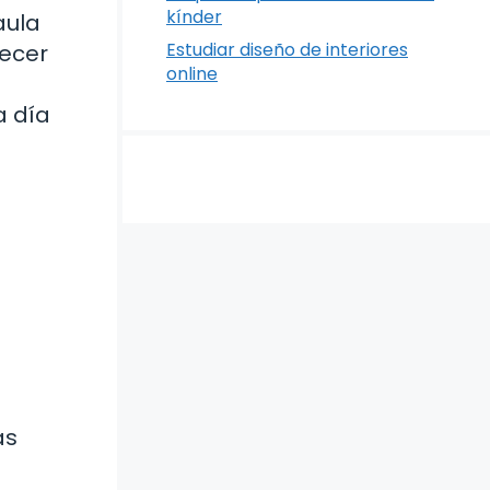
kínder
aula
Estudiar diseño de interiores
recer
online
a día
as