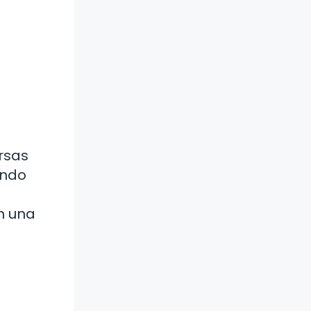
rsas
ando
n una