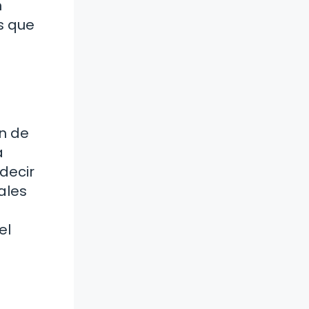
n
s que
an de
a
decir
ales
el