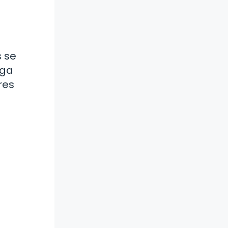
 se
rga
res