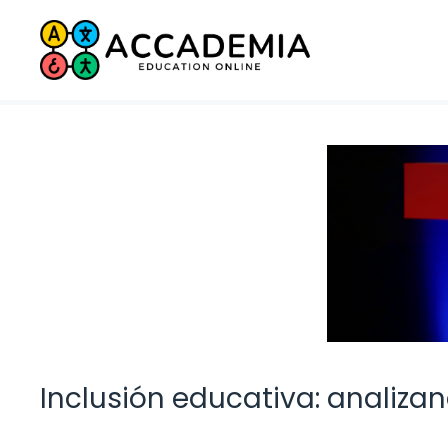
Saltar
al
contenido
Inclusión educativa: analiza