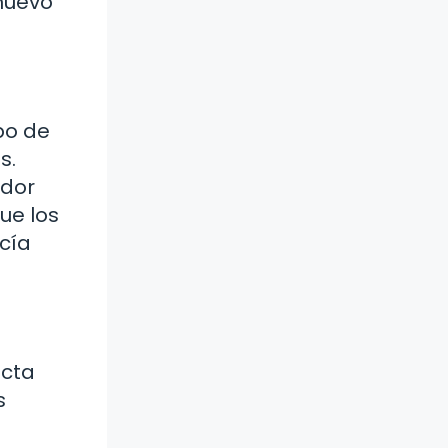
 nuevo
po de
s.
ador
ue los
cía
ecta
s