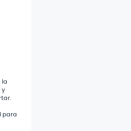
 la
 y
tar.
l para