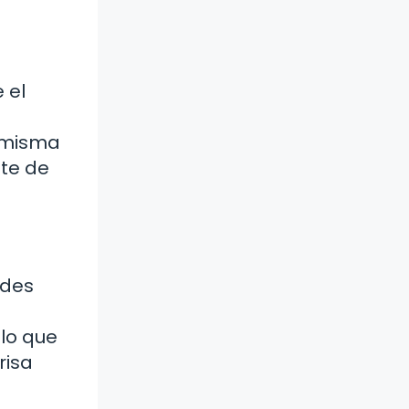
 el
a misma
te de
ades
 lo que
risa