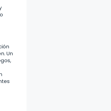
y
lo
ción
en. Un
egos,
n
ntes