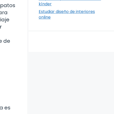
kínder
apatos
Estudiar diseño de interiores
ara
online
iaje
r
e de
ra es