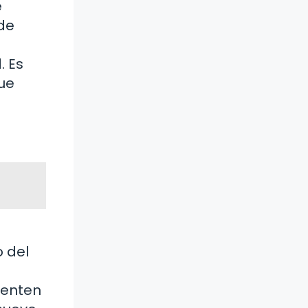
e
 de
. Es
que
 del
menten