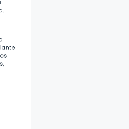
a
a.
o
ulante
los
s,