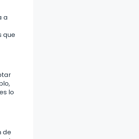
a a
e
s que
ptar
lo,
es lo
n de