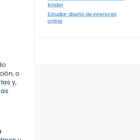
kínder
Estudiar diseño de interiores
online
do
ción, o
las y,
das
.
a
tipos y