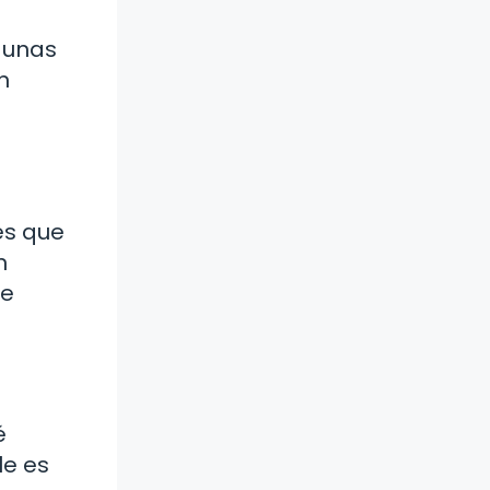
gunas
n
es que
n
ue
é
le es