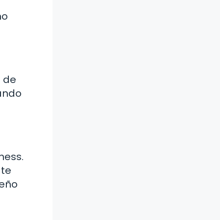
no
a de
zando
ness.
 te
ueño