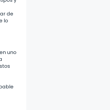
sar de
e lo
 en uno
a
estos
obable